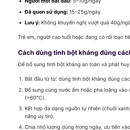
Người mới bắt đầu:
5–10g/ngày
Đã quen sử dụng:
15–25g/ngày
Lưu ý:
Không khuyến nghị vượt quá 40g/ngà
Trẻ em, người cao tuổi hoặc đang có rối loạn t
Cách dùng tinh bột kháng đúng cách
Để bổ sung tinh bột kháng an toàn và phát huy t
Bắt đầu từ từ: dùng tinh bột kháng đúng cách
Bổ sung cùng nước ấm hoặc pha loãng vào c
(>60°C).
Kết hợp đa dạng nguồn tự nhiên (chuối xanh
năng uy tín).
Chia nhỏ lượng dùng trong ngày, ưu tiên vào