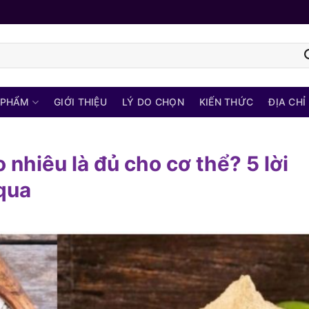
 PHẨM
GIỚI THIỆU
LÝ DO CHỌN
KIẾN THỨC
ĐỊA CHỈ
 nhiêu là đủ cho cơ thể? 5 lời
qua