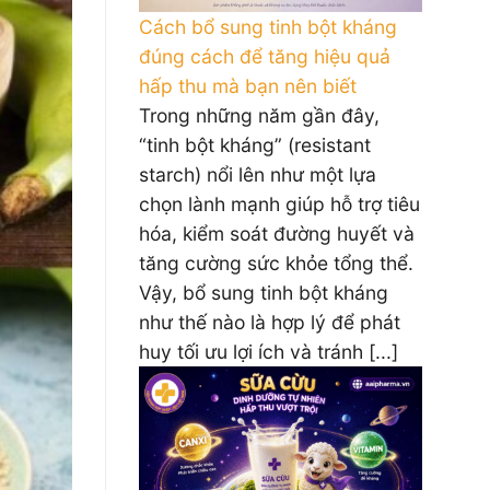
Cách bổ sung tinh bột kháng
đúng cách để tăng hiệu quả
hấp thu mà bạn nên biết
Trong những năm gần đây,
“tinh bột kháng” (resistant
starch) nổi lên như một lựa
chọn lành mạnh giúp hỗ trợ tiêu
hóa, kiểm soát đường huyết và
tăng cường sức khỏe tổng thể.
Vậy, bổ sung tinh bột kháng
như thế nào là hợp lý để phát
huy tối ưu lợi ích và tránh [...]