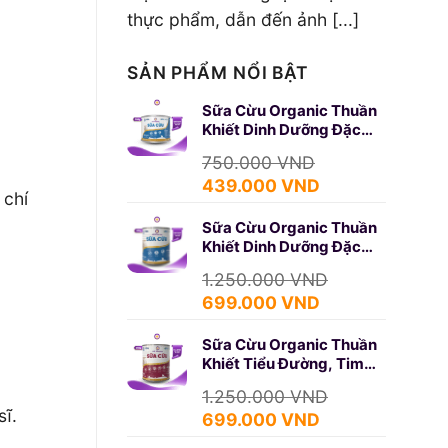
thực phẩm, dẫn đến ảnh [...]
SẢN PHẨM NỔI BẬT
Sữa Cừu Organic Thuần
Khiết Dinh Dưỡng Đặc
Biệt 350g (SURE GOLD)
750.000
VND
Giá
Giá
439.000
VND
 chí
gốc
hiện
Sữa Cừu Organic Thuần
là:
tại
Khiết Dinh Dưỡng Đặc
750.000 VND.
là:
Biệt 650g (SURE GOLD)
439.000 VND.
1.250.000
VND
Giá
Giá
699.000
VND
gốc
hiện
Sữa Cừu Organic Thuần
là:
tại
Khiết Tiểu Đường, Tim
1.250.000 VND.
là:
Mạch 650g (DIABETES)
699.000 VND.
1.250.000
VND
sĩ.
Giá
Giá
699.000
VND
gốc
hiện