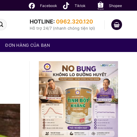
Facebook
Tiktok
Shopee
HOTLINE:
0962.320.120
Hỗ trợ 24/7 (nhanh chóng tiện lợi)
ĐƠN HÀNG CỦA BẠN