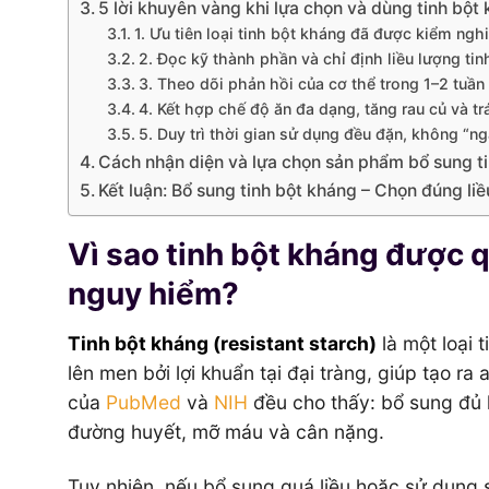
5 lời khuyên vàng khi lựa chọn và dùng tinh bột
1. Ưu tiên loại tinh bột kháng đã được kiểm ngh
2. Đọc kỹ thành phần và chỉ định liều lượng tin
3. Theo dõi phản hồi của cơ thể trong 1–2 tuần
4. Kết hợp chế độ ăn đa dạng, tăng rau củ và tr
5. Duy trì thời gian sử dụng đều đặn, không “n
Cách nhận diện và lựa chọn sản phẩm bổ sung ti
Kết luận: Bổ sung tinh bột kháng – Chọn đúng l
Vì sao tinh bột kháng được q
nguy hiểm?
Tinh bột kháng (resistant starch)
là một loại 
lên men bởi lợi khuẩn tại đại tràng, giúp tạo r
của
PubMed
và
NIH
đều cho thấy: bổ sung đủ l
đường huyết, mỡ máu và cân nặng.
Tuy nhiên, nếu bổ sung quá liều hoặc sử dụng s