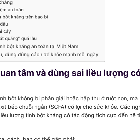
 kháng
iệm an toàn
h bột kháng trên bao bì
 đầu
ái cây
gắt quãng” quá lâu
nh bột kháng an toàn tại Việt Nam
iều, dùng đúng cách để khỏe mạnh mỗi ngày
uan tâm và dùng sai liều lượng c
tinh bột không bị phân giải hoặc hấp thu ở ruột non, mà
a axit béo chuỗi ngắn (SCFA) có lợi cho sức khỏe. Các n
iều lượng tinh bột kháng có tác động tích cực đến hệ t
ai cách, bạn có thể gặp phải: