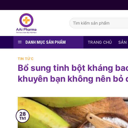
Skip
to
content
Tìm
kiếm:
DANH MỤC SẢN PHẨM
TRANG CHỦ
SẢN
TIN TỨC
Bổ sung tinh bột kháng bao
khuyên bạn không nên bỏ 
28
Th1