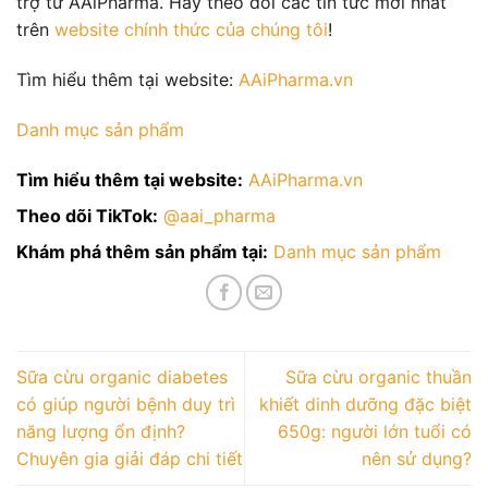
trợ từ AAiPharma. Hãy theo dõi các tin tức mới nhất
trên
website chính thức của chúng tôi
!
Tìm hiểu thêm tại website:
AAiPharma.vn
Danh mục sản phẩ
m
Tìm hiểu thêm tại website:
AAiPharma.vn
Theo dõi TikTok:
@aai_pharma
Khám phá thêm sản phẩm tại:
Danh mục sản phẩm
Sữa cừu organic diabetes
Sữa cừu organic thuần
có giúp người bệnh duy trì
khiết dinh dưỡng đặc biệt
năng lượng ổn định?
650g: người lớn tuổi có
Chuyên gia giải đáp chi tiết
nên sử dụng?