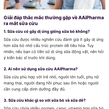
Giải đáp thắc mắc thường gặp về AAiPharma
ra mắt sữa cừu
1. Sữa cừu có gây dị ứng giống sữa bò không?
Sữa cừu được nhiều nghiên cứu đánh giá ít gây dị ứng
hơn sữa bò nhờ cấu trúc protein dễ tiêu hóa. Tuy
nhiên, nếu bạn có tiền sử dị ứng sữa động vật, nên hỏi
ý kiến bác sĩ trước khi dùng.
2. Ai nên sử dụng sữa cừu AAiPharma?
Sữa cừu phù hợp với trẻ nhỏ, người lớn tuổi, phụ nữ
mang thai, người đang hồi phục sau ốm hoặc người
cần cung cấp dinh dưỡng đầy đủ.
3. Sữa cừu khác gì so với sữa bò và sữa dê?
Sữa cừu chứa nhiều protein, canxi, vitamin hơn sữa bò