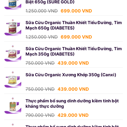
Biệt 650g (SURE GOLD)
750.000 VND.
là:
439.000 VND.
Giá
Giá
1.250.000
VND
699.000
VND
gốc
hiện
là:
tại
Sữa Cừu Organic Thuần Khiết Tiểu Đường, Tim
Mạch 650g (DIABETES)
1.250.000 VND.
là:
699.000 VND.
Giá
Giá
1.250.000
VND
699.000
VND
gốc
hiện
là:
tại
Sữa Cừu Organic Thuần Khiết Tiểu Đường, Tim
Mạch 350g (DIABETES)
1.250.000 VND.
là:
699.000 VND.
Giá
Giá
750.000
VND
439.000
VND
gốc
hiện
là:
tại
Sữa Cừu Organic Xương Khớp 350g (Canxi)
750.000 VND.
là:
439.000 VND.
Giá
Giá
750.000
VND
439.000
VND
gốc
hiện
là:
tại
Thực phẩm bổ sung dinh dưỡng kiềm tinh bột
kháng thực dưỡng
750.000 VND.
là:
439.000 VND.
Giá
Giá
790.000
VND
429.000
VND
gốc
hiện
là:
tại
Thực phẩm bổ sung dinh dưỡng kiềm tinh bột