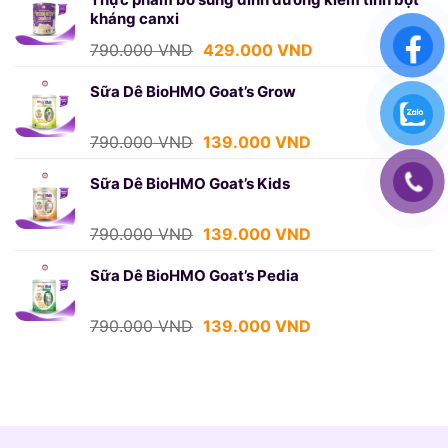
kháng canxi
790.000 VND.
là:
429.000 VND.
Giá
Giá
790.000
VND
429.000
VND
gốc
hiện
là:
tại
Sữa Dê BioHMO Goat’s Grow
790.000 VND.
là:
429.000 VND.
Giá
Giá
790.000
VND
139.000
VND
gốc
hiện
là:
tại
Sữa Dê BioHMO Goat’s Kids
790.000 VND.
là:
139.000 VND.
Giá
Giá
790.000
VND
139.000
VND
gốc
hiện
là:
tại
Sữa Dê BioHMO Goat’s Pedia
790.000 VND.
là:
139.000 VND.
Giá
Giá
790.000
VND
139.000
VND
gốc
hiện
là:
tại
790.000 VND.
là:
139.000 VND.