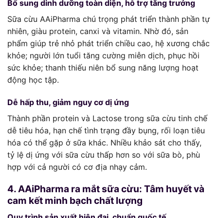
Bổ sung dinh dưỡng toàn diện, hỗ trợ tăng trưởng
Sữa cừu AAiPharma chú trọng phát triển thành phần tự
nhiên, giàu protein, canxi và vitamin. Nhờ đó, sản
phẩm giúp trẻ nhỏ phát triển chiều cao, hệ xương chắc
khỏe; người lớn tuổi tăng cường miễn dịch, phục hồi
sức khỏe; thanh thiếu niên bổ sung năng lượng hoạt
động học tập.
Dễ hấp thu, giảm nguy cơ dị ứng
Thành phần protein và Lactose trong sữa cừu tinh chế
dễ tiêu hóa, hạn chế tình trạng đầy bụng, rối loạn tiêu
hóa có thể gặp ở sữa khác. Nhiều khảo sát cho thấy,
tỷ lệ dị ứng với sữa cừu thấp hơn so với sữa bò, phù
hợp với cả người có cơ địa nhạy cảm.
4. AAiPharma ra mắt sữa cừu: Tâm huyết và
cam kết minh bạch chất lượng
Quy trình sản xuất hiện đại, chuẩn quốc tế