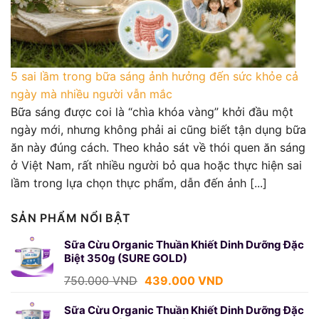
5 sai lầm trong bữa sáng ảnh hưởng đến sức khỏe cả
ngày mà nhiều người vẫn mắc
Bữa sáng được coi là “chìa khóa vàng” khởi đầu một
ngày mới, nhưng không phải ai cũng biết tận dụng bữa
ăn này đúng cách. Theo khảo sát về thói quen ăn sáng
ở Việt Nam, rất nhiều người bỏ qua hoặc thực hiện sai
lầm trong lựa chọn thực phẩm, dẫn đến ảnh [...]
SẢN PHẨM NỔI BẬT
Sữa Cừu Organic Thuần Khiết Dinh Dưỡng Đặc
Biệt 350g (SURE GOLD)
Giá
Giá
750.000
VND
439.000
VND
gốc
hiện
là:
tại
Sữa Cừu Organic Thuần Khiết Dinh Dưỡng Đặc