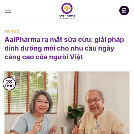
Skip
to
content
TIN TỨC
AaiPharma ra mắt sữa cừu: giải pháp
dinh dưỡng mới cho nhu cầu ngày
càng cao của người Việt
28
Th10