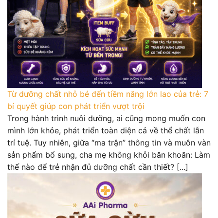
Từ dưỡng chất nhỏ bé đến tiềm năng lớn lao của trẻ: 7
bí quyết giúp con phát triển vượt trội
Trong hành trình nuôi dưỡng, ai cũng mong muốn con
mình lớn khỏe, phát triển toàn diện cả về thể chất lẫn
trí tuệ. Tuy nhiên, giữa “ma trận” thông tin và muôn vàn
sản phẩm bổ sung, cha mẹ không khỏi băn khoăn: Làm
thế nào để trẻ nhận đủ dưỡng chất cần thiết? [...]