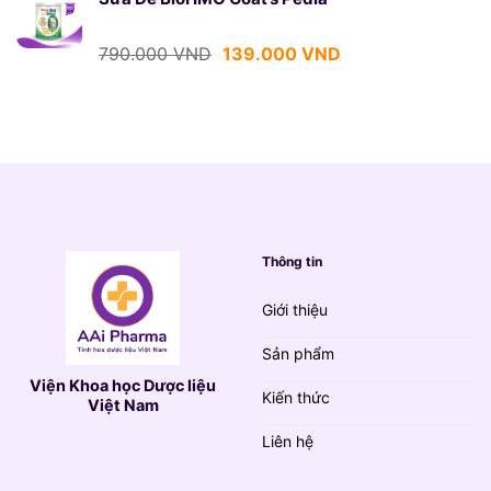
790.000 VND.
là:
139.000 VND.
Giá
Giá
790.000
VND
139.000
VND
gốc
hiện
là:
tại
790.000 VND.
là:
139.000 VND.
Thông tin
Giới thiệu
Sản phẩm
Viện Khoa học Dược liệu
Kiến thức
Việt Nam
Liên hệ