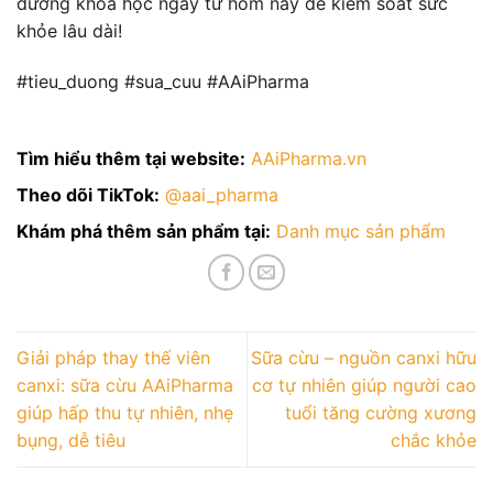
dưỡng khoa học ngay từ hôm nay để kiểm soát sức
khỏe lâu dài!
#tieu_duong #sua_cuu #AAiPharma
Tìm hiểu thêm tại website:
AAiPharma.vn
Theo dõi TikTok:
@aai_pharma
Khám phá thêm sản phẩm tại:
Danh mục sản phẩm
Giải pháp thay thế viên
Sữa cừu – nguồn canxi hữu
canxi: sữa cừu AAiPharma
cơ tự nhiên giúp người cao
giúp hấp thu tự nhiên, nhẹ
tuổi tăng cường xương
bụng, dễ tiêu
chắc khỏe