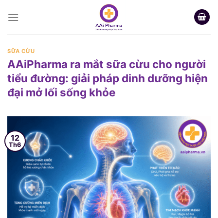
Skip
to
content
SỮA CỪU
AAiPharma ra mắt sữa cừu cho người
tiểu đường: giải pháp dinh dưỡng hiện
đại mở lối sống khỏe
12
Th6