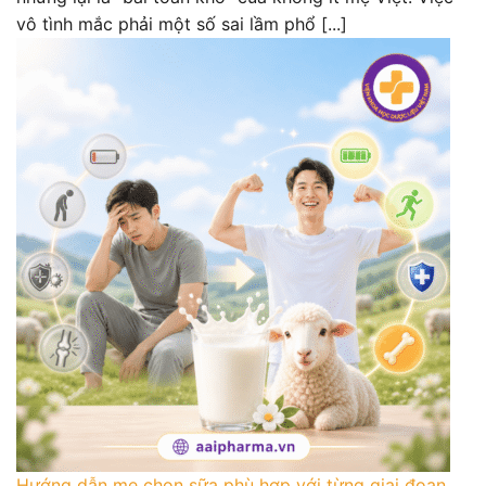
vô tình mắc phải một số sai lầm phổ [...]
Hướng dẫn mẹ chọn sữa phù hợp với từng giai đoạn