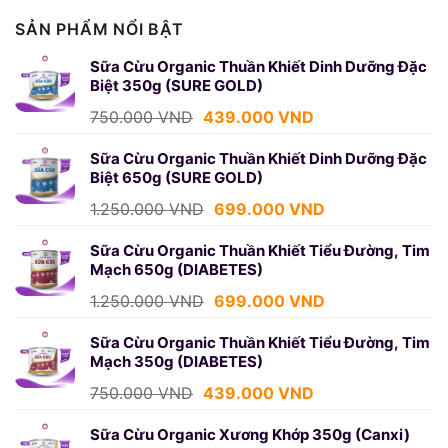
SẢN PHẨM NỔI BẬT
Sữa Cừu Organic Thuần Khiết Dinh Dưỡng Đặc
Biệt 350g (SURE GOLD)
Giá
Giá
750.000
VND
439.000
VND
gốc
hiện
là:
tại
Sữa Cừu Organic Thuần Khiết Dinh Dưỡng Đặc
Biệt 650g (SURE GOLD)
750.000 VND.
là:
439.000 VND.
Giá
Giá
1.250.000
VND
699.000
VND
gốc
hiện
là:
tại
Sữa Cừu Organic Thuần Khiết Tiểu Đường, Tim
Mạch 650g (DIABETES)
1.250.000 VND.
là:
699.000 VND.
Giá
Giá
1.250.000
VND
699.000
VND
gốc
hiện
là:
tại
Sữa Cừu Organic Thuần Khiết Tiểu Đường, Tim
Mạch 350g (DIABETES)
1.250.000 VND.
là:
699.000 VND.
Giá
Giá
750.000
VND
439.000
VND
gốc
hiện
là:
tại
Sữa Cừu Organic Xương Khớp 350g (Canxi)