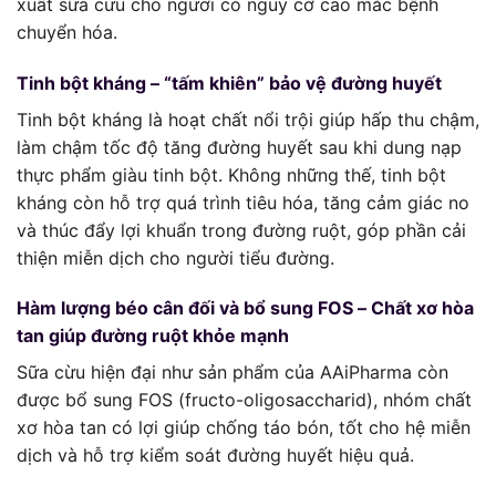
xuất sữa cừu cho người có nguy cơ cao mắc bệnh
chuyển hóa.
Tinh bột kháng – “tấm khiên” bảo vệ đường huyết
Tinh bột kháng là hoạt chất nổi trội giúp hấp thu chậm,
làm chậm tốc độ tăng đường huyết sau khi dung nạp
thực phẩm giàu tinh bột. Không những thế, tinh bột
kháng còn hỗ trợ quá trình tiêu hóa, tăng cảm giác no
và thúc đẩy lợi khuẩn trong đường ruột, góp phần cải
thiện miễn dịch cho người tiểu đường.
Hàm lượng béo cân đối và bổ sung FOS – Chất xơ hòa
tan giúp đường ruột khỏe mạnh
Sữa cừu hiện đại như sản phẩm của AAiPharma còn
được bổ sung FOS (fructo-oligosaccharid), nhóm chất
xơ hòa tan có lợi giúp chống táo bón, tốt cho hệ miễn
dịch và hỗ trợ kiểm soát đường huyết hiệu quả.