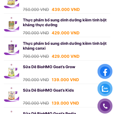
750.000 VND.
là:
439.000 VND.
Giá
Giá
750.000
VND
439.000
VND
gốc
hiện
là:
tại
Thực phẩm bổ sung dinh dưỡng kiềm tinh bột
kháng thực dưỡng
750.000 VND.
là:
439.000 VND.
Giá
Giá
790.000
VND
429.000
VND
gốc
hiện
là:
tại
Thực phẩm bổ sung dinh dưỡng kiềm tinh bột
kháng canxi
790.000 VND.
là:
429.000 VND.
Giá
Giá
790.000
VND
429.000
VND
gốc
hiện
là:
tại
Sữa Dê BioHMO Goat’s Grow
790.000 VND.
là:
429.000 VND.
Giá
Giá
790.000
VND
139.000
VND
gốc
hiện
là:
tại
Sữa Dê BioHMO Goat’s Kids
790.000 VND.
là:
139.000 VND.
Giá
Giá
790.000
VND
139.000
VND
gốc
hiện
là:
tại
Sữa Dê BioHMO Goat’s Pedia