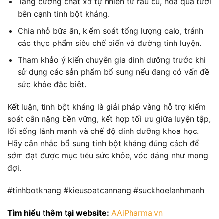
Tăng cường chất xơ tự nhiên từ rau củ, hoa quả tươi
bên cạnh tinh bột kháng.
Chia nhỏ bữa ăn, kiểm soát tổng lượng calo, tránh
các thực phẩm siêu chế biến và đường tinh luyện.
Tham khảo ý kiến chuyên gia dinh dưỡng trước khi
sử dụng các sản phẩm bổ sung nếu đang có vấn đề
sức khỏe đặc biệt.
Kết luận, tinh bột kháng là giải pháp vàng hỗ trợ kiểm
soát cân nặng bền vững, kết hợp tối ưu giữa luyện tập,
lối sống lành mạnh và chế độ dinh dưỡng khoa học.
Hãy cân nhắc bổ sung tinh bột kháng đúng cách để
sớm đạt được mục tiêu sức khỏe, vóc dáng như mong
đợi.
#tinhbotkhang #kieusoatcannang #suckhoelanhmanh
Tìm hiểu thêm tại website:
AAiPharma.vn