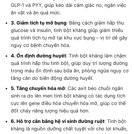
GLP-1 và PYY, giúp kéo dài cảm giác no, ngăn việc
ăn vặt và ăn quá mức.
3. Giảm tích tụ mỡ bụng
: Bằng cách giảm hấp thu
glucose và insulin, tinh bột kháng giúp giảm thiểu
quá trình tích tụ mỡ tại khu vực bụng – vị trí dễ gây
nguy cơ bệnh chuyển hóa.
4. Ổn định đường huyết
: Tinh bột kháng làm chậm
quá trình hấp thu tinh bột, giúp duy trì lượng đường
trong máu ổn định sau bữa ăn, phòng ngừa nguy cơ
tăng cân do biến động đường huyết.
5. Tăng chuyển hóa mỡ
: Các axit béo chuỗi ngắn
sinh ra do lên men tinh bột kháng có tác dụng tích
cực lên gene điều hòa chuyển hóa mỡ, giúp cơ thể
đốt cháy năng lượng hiệu quả hơn.
6. Hỗ trợ cân bằng hệ vi sinh đường ruột
: Tinh bột
kháng là nguồn dưỡng chất tuyệt vời cho lợi khuẩn,