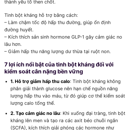
thành yếu tố then chốt.
Tinh bột kháng hỗ trợ bằng cách:
– Làm chậm tốc độ hấp thu đường, giúp ổn định
đường huyết.
– Kích thích sản sinh hormone GLP-1 gây cảm giác no
lâu hơn.
– Giảm hấp thu năng lượng dư thừa tại ruột non.
7 lợi ích nổi bật của tinh bột kháng đối với
kiểm soát cân nặng bền vững
1. Hỗ trợ giảm hấp thu calo
: Tinh bột kháng không
phân giải thành glucose nên hạn chế nguồn năng
lượng hấp thu vào máu, từ đó giúp cơ thể kiểm soát
lượng calo tổng thể.
2. Tạo cảm giác no lâu
: Khi xuống đại tràng, tinh bột
kháng lên men và tạo ra các axit béo chuỗi ngắn
(SCFA), kích thích giải phóng các hormone như