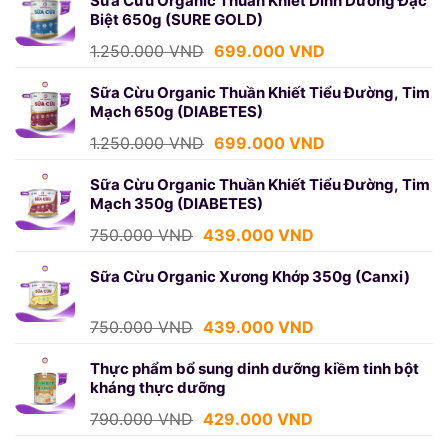
là:
tại
Sữa Cừu Organic Thuần Khiết Dinh Dưỡng Đặc
Biệt 650g (SURE GOLD)
750.000 VND.
là:
439.000 VND.
Giá
Giá
1.250.000
VND
699.000
VND
gốc
hiện
là:
tại
Sữa Cừu Organic Thuần Khiết Tiểu Đường, Tim
Mạch 650g (DIABETES)
1.250.000 VND.
là:
699.000 VND.
Giá
Giá
1.250.000
VND
699.000
VND
gốc
hiện
là:
tại
Sữa Cừu Organic Thuần Khiết Tiểu Đường, Tim
Mạch 350g (DIABETES)
1.250.000 VND.
là:
699.000 VND.
Giá
Giá
750.000
VND
439.000
VND
gốc
hiện
là:
tại
Sữa Cừu Organic Xương Khớp 350g (Canxi)
750.000 VND.
là:
439.000 VND.
Giá
Giá
750.000
VND
439.000
VND
gốc
hiện
là:
tại
Thực phẩm bổ sung dinh dưỡng kiềm tinh bột
kháng thực dưỡng
750.000 VND.
là:
439.000 VND.
Giá
Giá
790.000
VND
429.000
VND
gốc
hiện