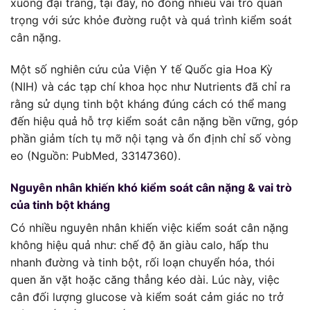
xuống đại tràng, tại đây, nó đóng nhiều vai trò quan
trọng với sức khỏe đường ruột và quá trình kiểm soát
cân nặng.
Một số nghiên cứu của Viện Y tế Quốc gia Hoa Kỳ
(NIH) và các tạp chí khoa học như Nutrients đã chỉ ra
rằng sử dụng tinh bột kháng đúng cách có thể mang
đến hiệu quả hỗ trợ kiểm soát cân nặng bền vững, góp
phần giảm tích tụ mỡ nội tạng và ổn định chỉ số vòng
eo (Nguồn: PubMed, 33147360).
Nguyên nhân khiến khó kiểm soát cân nặng & vai trò
của tinh bột kháng
Có nhiều nguyên nhân khiến việc kiểm soát cân nặng
không hiệu quả như: chế độ ăn giàu calo, hấp thu
nhanh đường và tinh bột, rối loạn chuyển hóa, thói
quen ăn vặt hoặc căng thẳng kéo dài. Lúc này, việc
cân đối lượng glucose và kiểm soát cảm giác no trở