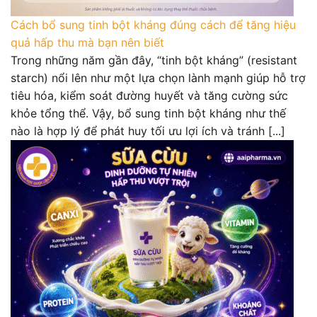
Cách bổ sung tinh bột kháng đúng cách để tăng hiệu
quả hấp thu mà bạn nên biết
Trong những năm gần đây, “tinh bột kháng” (resistant
starch) nổi lên như một lựa chọn lành mạnh giúp hỗ trợ
tiêu hóa, kiểm soát đường huyết và tăng cường sức
khỏe tổng thể. Vậy, bổ sung tinh bột kháng như thế
nào là hợp lý để phát huy tối ưu lợi ích và tránh [...]