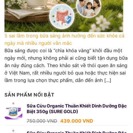
5 sai lầm trong bữa sáng ảnh hưởng đến sức khỏe cả
ngày mà nhiều người vẫn mắc
Bữa sáng được coi là “chìa khóa vàng” khởi đầu một
ngày mới, nhưng không phải ai cũng biết tận dụng bữa
ăn này đúng cách. Theo khảo sát về thói quen ăn sáng
ở Việt Nam, rất nhiều người bỏ qua hoặc thực hiện sai
lầm trong lựa chọn thực phẩm, dẫn đến ảnh [...]
SẢN PHẨM NỔI BẬT
Sữa Cừu Organic Thuần Khiết Dinh Dưỡng Đặc
Biệt 350g (SURE GOLD)
Giá
Giá
750.000
VND
439.000
VND
gốc
hiện