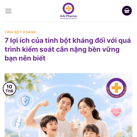
Skip
to
content
TINH BỘT KHÁNG
7 lợi ích của tinh bột kháng đối với quá
trình kiểm soát cân nặng bền vững
bạn nên biết
10
Th6