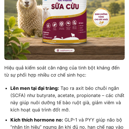
Hiệu quả kiểm soát cân nặng của tinh bột kháng đến
từ sự phối hợp nhiều cơ chế sinh học:
Lên men tại đại tràng:
Tạo ra axit béo chuỗi ngắn
(SCFA) như butyrate, acetate, propionate – các chất
này giúp nuôi dưỡng tế bào ruột già, giảm viêm và
kích hoạt quá trình đốt mỡ.
Kích thích hormone no:
GLP-1 và PYY giúp não bộ
“nhận tín hiệu” ngưng ăn khi đủ no, hạn chế nạp vào