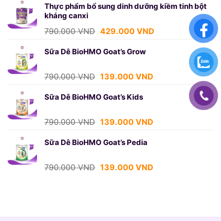
là:
tại
Thực phẩm bổ sung dinh dưỡng kiềm tinh bột
kháng canxi
790.000 VND.
là:
429.000 VND.
Giá
Giá
790.000
VND
429.000
VND
gốc
hiện
là:
tại
Sữa Dê BioHMO Goat’s Grow
790.000 VND.
là:
429.000 VND.
Giá
Giá
790.000
VND
139.000
VND
gốc
hiện
là:
tại
Sữa Dê BioHMO Goat’s Kids
790.000 VND.
là:
139.000 VND.
Giá
Giá
790.000
VND
139.000
VND
gốc
hiện
là:
tại
Sữa Dê BioHMO Goat’s Pedia
790.000 VND.
là:
139.000 VND.
Giá
Giá
790.000
VND
139.000
VND
gốc
hiện
là:
tại
790.000 VND.
là:
139.000 VND.