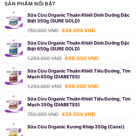
SẢN PHẨM NỔI BẬT
Sữa Cừu Organic Thuần Khiết Dinh Dưỡng Đặc
Biệt 350g (SURE GOLD)
Giá
Giá
750.000
VND
439.000
VND
gốc
hiện
là:
tại
Sữa Cừu Organic Thuần Khiết Dinh Dưỡng Đặc
Biệt 650g (SURE GOLD)
750.000 VND.
là:
439.000 VND.
Giá
Giá
1.250.000
VND
699.000
VND
gốc
hiện
là:
tại
Sữa Cừu Organic Thuần Khiết Tiểu Đường, Tim
Mạch 650g (DIABETES)
1.250.000 VND.
là:
699.000 VND.
Giá
Giá
1.250.000
VND
699.000
VND
gốc
hiện
là:
tại
Sữa Cừu Organic Thuần Khiết Tiểu Đường, Tim
Mạch 350g (DIABETES)
1.250.000 VND.
là:
699.000 VND.
Giá
Giá
750.000
VND
439.000
VND
gốc
hiện
là:
tại
Sữa Cừu Organic Xương Khớp 350g (Canxi)
750.000 VND.
là: