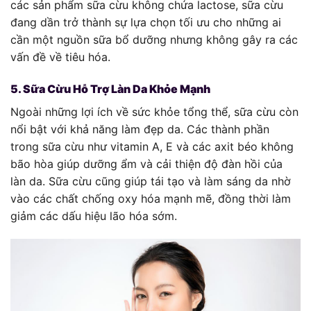
các sản phẩm sữa cừu không chứa lactose, sữa cừu
đang dần trở thành sự lựa chọn tối ưu cho những ai
cần một nguồn sữa bổ dưỡng nhưng không gây ra các
vấn đề về tiêu hóa.
5. Sữa Cừu Hỗ Trợ Làn Da Khỏe Mạnh
Ngoài những lợi ích về sức khỏe tổng thể, sữa cừu còn
nổi bật với khả năng làm đẹp da. Các thành phần
trong sữa cừu như vitamin A, E và các axit béo không
bão hòa giúp dưỡng ẩm và cải thiện độ đàn hồi của
làn da. Sữa cừu cũng giúp tái tạo và làm sáng da nhờ
vào các chất chống oxy hóa mạnh mẽ, đồng thời làm
giảm các dấu hiệu lão hóa sớm.