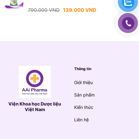
790.000 VND.
là:
139.000 VND.
Giá
Giá
790.000
VND
139.000
VND
gốc
hiện
là:
tại
790.000 VND.
là:
139.000 VND.
Thông tin
Giới thiệu
Sản phẩm
Viện Khoa học Dược liệu
Kiến thức
Việt Nam
Liên hệ