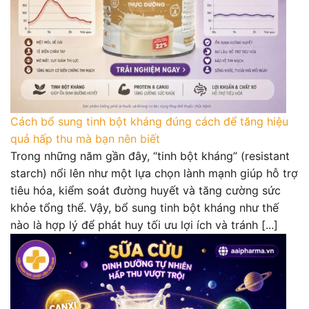
Cách bổ sung tinh bột kháng đúng cách để tăng hiệu
quả hấp thu mà bạn nên biết
Trong những năm gần đây, “tinh bột kháng” (resistant
starch) nổi lên như một lựa chọn lành mạnh giúp hỗ trợ
tiêu hóa, kiểm soát đường huyết và tăng cường sức
khỏe tổng thể. Vậy, bổ sung tinh bột kháng như thế
nào là hợp lý để phát huy tối ưu lợi ích và tránh [...]