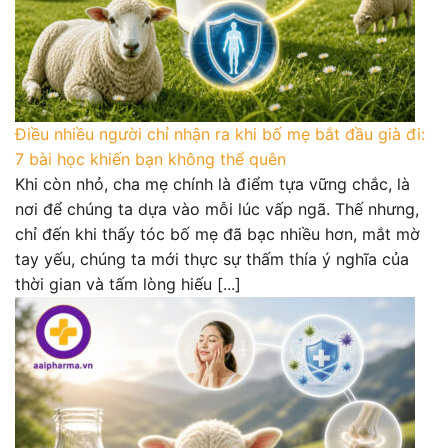
Điều nhiều người chỉ nhận ra khi bố mẹ bắt đầu già đi:
7 bài học khiến bạn không thể quên
Khi còn nhỏ, cha mẹ chính là điểm tựa vững chắc, là
nơi để chúng ta dựa vào mỗi lúc vấp ngã. Thế nhưng,
chỉ đến khi thấy tóc bố mẹ đã bạc nhiều hơn, mắt mờ
tay yếu, chúng ta mới thực sự thấm thía ý nghĩa của
thời gian và tấm lòng hiếu [...]