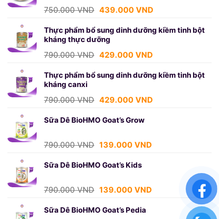
439.000 VND.
Giá
Giá
750.000
VND
439.000
VND
gốc
hiện
là:
tại
Thực phẩm bổ sung dinh dưỡng kiềm tinh bột
kháng thực dưỡng
750.000 VND.
là:
439.000 VND.
Giá
Giá
790.000
VND
429.000
VND
gốc
hiện
là:
tại
Thực phẩm bổ sung dinh dưỡng kiềm tinh bột
kháng canxi
790.000 VND.
là:
429.000 VND.
Giá
Giá
790.000
VND
429.000
VND
gốc
hiện
là:
tại
Sữa Dê BioHMO Goat’s Grow
790.000 VND.
là:
429.000 VND.
Giá
Giá
790.000
VND
139.000
VND
gốc
hiện
là:
tại
Sữa Dê BioHMO Goat’s Kids
790.000 VND.
là:
139.000 VND.
Giá
Giá
790.000
VND
139.000
VND
gốc
hiện
là:
tại
Sữa Dê BioHMO Goat’s Pedia