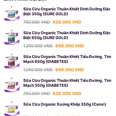
Sữa Cừu Organic Thuần Khiết Dinh Dưỡng Đặc
Biệt 350g (SURE GOLD)
Giá
Giá
750.000
VND
439.000
VND
gốc
hiện
là:
tại
Sữa Cừu Organic Thuần Khiết Dinh Dưỡng Đặc
Biệt 650g (SURE GOLD)
750.000 VND.
là:
439.000 VND.
Giá
Giá
1.250.000
VND
699.000
VND
gốc
hiện
là:
tại
Sữa Cừu Organic Thuần Khiết Tiểu Đường, Tim
Mạch 650g (DIABETES)
1.250.000 VND.
là:
699.000 VND.
Giá
Giá
1.250.000
VND
699.000
VND
gốc
hiện
là:
tại
Sữa Cừu Organic Thuần Khiết Tiểu Đường, Tim
Mạch 350g (DIABETES)
1.250.000 VND.
là:
699.000 VND.
Giá
Giá
750.000
VND
439.000
VND
gốc
hiện
là:
tại
Sữa Cừu Organic Xương Khớp 350g (Canxi)
750.000 VND.
là:
439.000 VND.