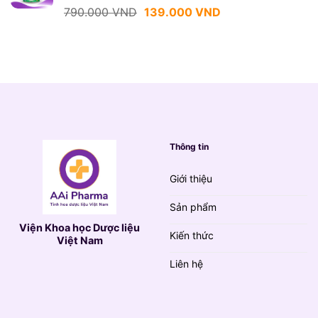
139.000 VND.
Giá
Giá
790.000
VND
139.000
VND
gốc
hiện
là:
tại
790.000 VND.
là:
139.000 VND.
Thông tin
Giới thiệu
Sản phẩm
Viện Khoa học Dược liệu
Kiến thức
Việt Nam
Liên hệ