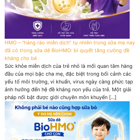
HMO – “hàng rào miễn dịch” tự nhiên trong sữa mẹ nay
đã có trong sữa dê BioHMO: bí quyết tăng cường đề
kháng cho bé
Sức khỏe miễn dịch của trẻ nhỏ là mối quan tâm hàng
đầu của mọi bậc cha mẹ, đặc biệt trong bối cảnh các
yếu tố môi trường, vi khuẩn, virus ngày càng phức tạp
ảnh hưởng đến hệ đề kháng non yếu của trẻ. Một giải
pháp nổi bật được giới chuyên môn khuyến [...]