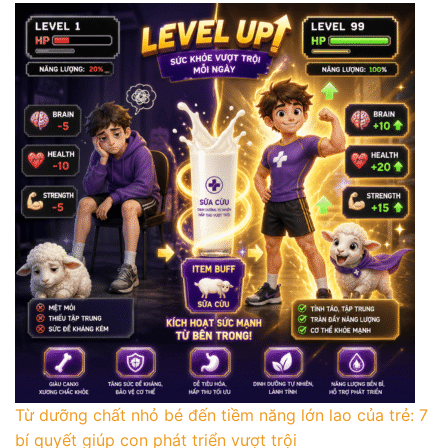
Từ dưỡng chất nhỏ bé đến tiềm năng lớn lao của trẻ: 7
bí quyết giúp con phát triển vượt trội