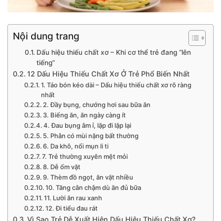
Nội dung trang
Dấu hiệu thiếu chất xơ – Khi cơ thể trẻ đang “lên
tiếng”
12 Dấu Hiệu Thiếu Chất Xơ Ở Trẻ Phổ Biến Nhất
1. Táo bón kéo dài – Dấu hiệu thiếu chất xơ rõ ràng
nhất
2. Đầy bụng, chướng hơi sau bữa ăn
3. Biếng ăn, ăn ngày càng ít
4. Đau bụng âm ỉ, lặp đi lặp lại
5. Phân có mùi nặng bất thường
6. Da khô, nổi mụn li ti
7. Trẻ thường xuyên mệt mỏi
8. Dễ ốm vặt
9. Thèm đồ ngọt, ăn vặt nhiều
10. Tăng cân chậm dù ăn đủ bữa
11. Lười ăn rau xanh
12. Đi tiểu đau rát
Vì Sao Trẻ Dễ Xuất Hiện Dấu Hiệu Thiếu Chất Xơ?