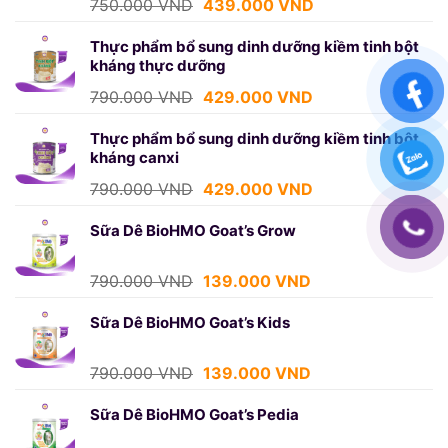
Giá
Giá
750.000
VND
439.000
VND
gốc
hiện
là:
tại
Thực phẩm bổ sung dinh dưỡng kiềm tinh bột
kháng thực dưỡng
750.000 VND.
là:
439.000 VND.
Giá
Giá
790.000
VND
429.000
VND
gốc
hiện
là:
tại
Thực phẩm bổ sung dinh dưỡng kiềm tinh bột
kháng canxi
790.000 VND.
là:
429.000 VND.
Giá
Giá
790.000
VND
429.000
VND
gốc
hiện
là:
tại
Sữa Dê BioHMO Goat’s Grow
790.000 VND.
là:
429.000 VND.
Giá
Giá
790.000
VND
139.000
VND
gốc
hiện
là:
tại
Sữa Dê BioHMO Goat’s Kids
790.000 VND.
là:
139.000 VND.
Giá
Giá
790.000
VND
139.000
VND
gốc
hiện
là:
tại
Sữa Dê BioHMO Goat’s Pedia
790.000 VND.
là: