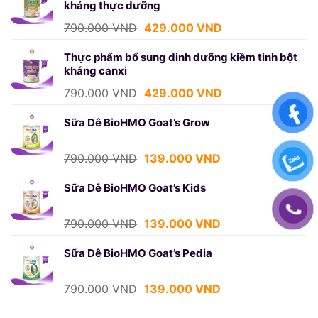
kháng thực dưỡng
750.000 VND.
là:
439.000 VND.
Giá
Giá
790.000
VND
429.000
VND
gốc
hiện
là:
tại
Thực phẩm bổ sung dinh dưỡng kiềm tinh bột
kháng canxi
790.000 VND.
là:
429.000 VND.
Giá
Giá
790.000
VND
429.000
VND
gốc
hiện
là:
tại
Sữa Dê BioHMO Goat’s Grow
790.000 VND.
là:
429.000 VND.
Giá
Giá
790.000
VND
139.000
VND
gốc
hiện
là:
tại
Sữa Dê BioHMO Goat’s Kids
790.000 VND.
là:
139.000 VND.
Giá
Giá
790.000
VND
139.000
VND
gốc
hiện
là:
tại
Sữa Dê BioHMO Goat’s Pedia
790.000 VND.
là:
139.000 VND.
Giá
Giá
790.000
VND
139.000
VND
gốc
hiện
là:
tại