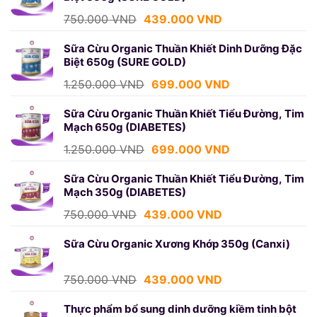
Giá
Giá
750.000
VND
439.000
VND
gốc
hiện
là:
tại
Sữa Cừu Organic Thuần Khiết Dinh Dưỡng Đặc
Biệt 650g (SURE GOLD)
750.000 VND.
là:
439.000 VND.
Giá
Giá
1.250.000
VND
699.000
VND
gốc
hiện
là:
tại
Sữa Cừu Organic Thuần Khiết Tiểu Đường, Tim
Mạch 650g (DIABETES)
1.250.000 VND.
là:
699.000 VND.
Giá
Giá
1.250.000
VND
699.000
VND
gốc
hiện
là:
tại
Sữa Cừu Organic Thuần Khiết Tiểu Đường, Tim
Mạch 350g (DIABETES)
1.250.000 VND.
là:
699.000 VND.
Giá
Giá
750.000
VND
439.000
VND
gốc
hiện
là:
tại
Sữa Cừu Organic Xương Khớp 350g (Canxi)
750.000 VND.
là:
439.000 VND.
Giá
Giá
750.000
VND
439.000
VND
gốc
hiện
là:
tại
Thực phẩm bổ sung dinh dưỡng kiềm tinh bột