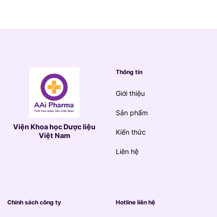
790.000 VND.
là:
139.000 VND.
Thông tin
Giới thiệu
Sản phẩm
Viện Khoa học Dược liệu
Kiến thức
Việt Nam
Liên hệ
Chính sách công ty
Hotline liên hệ