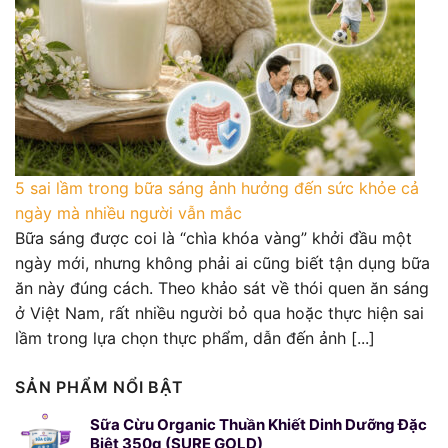
5 sai lầm trong bữa sáng ảnh hưởng đến sức khỏe cả
ngày mà nhiều người vẫn mắc
Bữa sáng được coi là “chìa khóa vàng” khởi đầu một
ngày mới, nhưng không phải ai cũng biết tận dụng bữa
ăn này đúng cách. Theo khảo sát về thói quen ăn sáng
ở Việt Nam, rất nhiều người bỏ qua hoặc thực hiện sai
lầm trong lựa chọn thực phẩm, dẫn đến ảnh [...]
SẢN PHẨM NỔI BẬT
Sữa Cừu Organic Thuần Khiết Dinh Dưỡng Đặc
Biệt 350g (SURE GOLD)