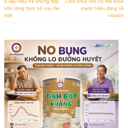
6 dấu hiệu trẻ không hợp
Chìa khóa cho cơ thể khỏe
sữa công thức bố mẹ cần
mạnh: Hiểu đúng về
biết
vitamin