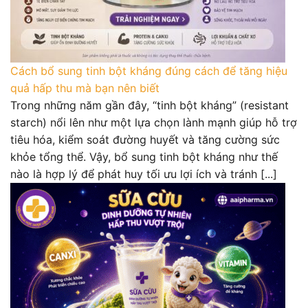
Cách bổ sung tinh bột kháng đúng cách để tăng hiệu
quả hấp thu mà bạn nên biết
Trong những năm gần đây, “tinh bột kháng” (resistant
starch) nổi lên như một lựa chọn lành mạnh giúp hỗ trợ
tiêu hóa, kiểm soát đường huyết và tăng cường sức
khỏe tổng thể. Vậy, bổ sung tinh bột kháng như thế
nào là hợp lý để phát huy tối ưu lợi ích và tránh [...]