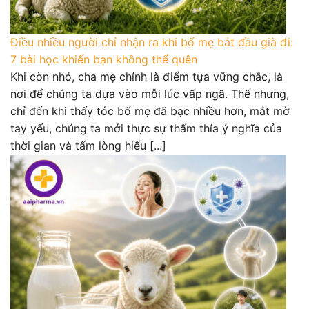
Điều nhiều người chỉ nhận ra khi bố mẹ bắt đầu già đi:
7 bài học khiến bạn không thể quên
Khi còn nhỏ, cha mẹ chính là điểm tựa vững chắc, là
nơi để chúng ta dựa vào mỗi lúc vấp ngã. Thế nhưng,
chỉ đến khi thấy tóc bố mẹ đã bạc nhiều hơn, mắt mờ
tay yếu, chúng ta mới thực sự thấm thía ý nghĩa của
thời gian và tấm lòng hiếu [...]