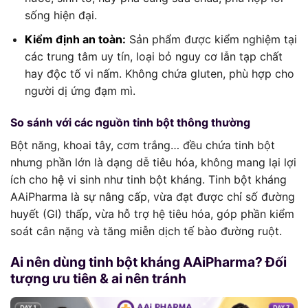
sống hiện đại.
Kiểm định an toàn:
Sản phẩm được kiểm nghiệm tại
các trung tâm uy tín, loại bỏ nguy cơ lẫn tạp chất
hay độc tố vi nấm. Không chứa gluten, phù hợp cho
người dị ứng đạm mì.
So sánh với các nguồn tinh bột thông thường
Bột năng, khoai tây, cơm trắng… đều chứa tinh bột
nhưng phần lớn là dạng dễ tiêu hóa, không mang lại lợi
ích cho hệ vi sinh như tinh bột kháng. Tinh bột kháng
AAiPharma là sự nâng cấp, vừa đạt được chỉ số đường
huyết (GI) thấp, vừa hỗ trợ hệ tiêu hóa, góp phần kiểm
soát cân nặng và tăng miễn dịch tế bào đường ruột.
Ai nên dùng tinh bột kháng AAiPharma? Đối
tượng ưu tiên & ai nên tránh