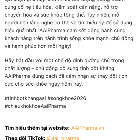
củng cố hệ tiêu hóa, kiểm soát cân nặng, hỗ trợ
chuyển hóa và sức khỏe tổng thể. Tuy nhiên, mỗi
người nên lắng nghe cơ thể và tìm hiểu kỹ để sử dụng
hiệu quả nhất. AAiPharma cam kết đồng hành cùng
khách hàng trên hành trình sống khỏe mạnh, chủ động
và hạnh phúc hơn mỗi ngày!
Hãy bắt đầu với một chế độ dinh dưỡng chú trọng
chất lượng – chủ động bổ sung tinh bột kháng
AAiPharma đúng cách để cảm nhận sự thay đổi tích
cực cho sức khỏe ngay hôm nay.
#tinhbotkhangaai #songkhoe2026
#chieukhokhoeAaiPharma
Tìm hiểu thêm tại website:
AAiPharma.vn
Theo dõi TikTok:
@aai_pharma