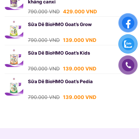
kháng canxi
790.000 VND.
là:
429.000 VND.
Giá
Giá
790.000
VND
429.000
VND
gốc
hiện
là:
tại
Sữa Dê BioHMO Goat’s Grow
790.000 VND.
là:
429.000 VND.
Giá
Giá
790.000
VND
139.000
VND
gốc
hiện
là:
tại
Sữa Dê BioHMO Goat’s Kids
790.000 VND.
là:
139.000 VND.
Giá
Giá
790.000
VND
139.000
VND
gốc
hiện
là:
tại
Sữa Dê BioHMO Goat’s Pedia
790.000 VND.
là:
139.000 VND.
Giá
Giá
790.000
VND
139.000
VND
gốc
hiện
là:
tại
790.000 VND.
là:
139.000 VND.