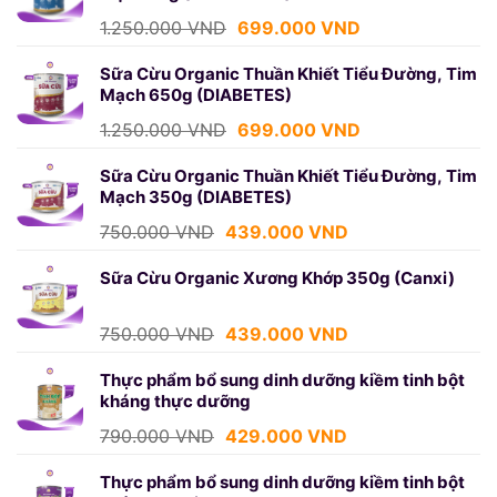
439.000 VND.
Giá
Giá
1.250.000
VND
699.000
VND
gốc
hiện
là:
tại
Sữa Cừu Organic Thuần Khiết Tiểu Đường, Tim
Mạch 650g (DIABETES)
1.250.000 VND.
là:
699.000 VND.
Giá
Giá
1.250.000
VND
699.000
VND
gốc
hiện
là:
tại
Sữa Cừu Organic Thuần Khiết Tiểu Đường, Tim
Mạch 350g (DIABETES)
1.250.000 VND.
là:
699.000 VND.
Giá
Giá
750.000
VND
439.000
VND
gốc
hiện
là:
tại
Sữa Cừu Organic Xương Khớp 350g (Canxi)
750.000 VND.
là:
439.000 VND.
Giá
Giá
750.000
VND
439.000
VND
gốc
hiện
là:
tại
Thực phẩm bổ sung dinh dưỡng kiềm tinh bột
kháng thực dưỡng
750.000 VND.
là:
439.000 VND.
Giá
Giá
790.000
VND
429.000
VND
gốc
hiện
là:
tại
Thực phẩm bổ sung dinh dưỡng kiềm tinh bột