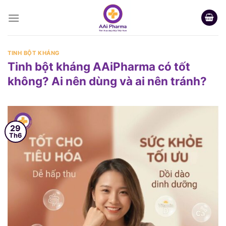
Skip
to
content
TINH BỘT KHÁNG
Tinh bột kháng AAiPharma có tốt
không? Ai nên dùng và ai nên tránh?
29
Th6