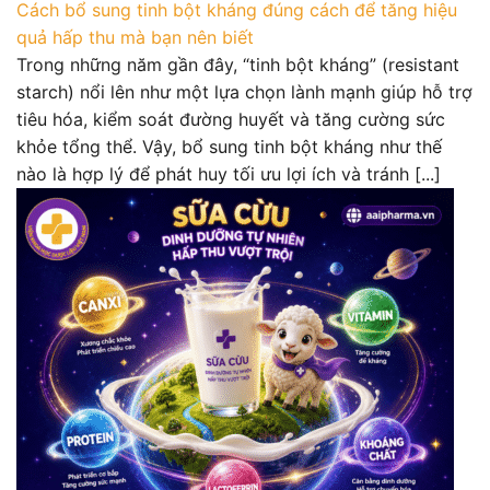
Cách bổ sung tinh bột kháng đúng cách để tăng hiệu
quả hấp thu mà bạn nên biết
Trong những năm gần đây, “tinh bột kháng” (resistant
starch) nổi lên như một lựa chọn lành mạnh giúp hỗ trợ
tiêu hóa, kiểm soát đường huyết và tăng cường sức
khỏe tổng thể. Vậy, bổ sung tinh bột kháng như thế
nào là hợp lý để phát huy tối ưu lợi ích và tránh [...]