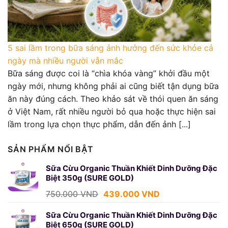
5 sai lầm trong bữa sáng ảnh hưởng đến sức khỏe cả
ngày mà nhiều người vẫn mắc
Bữa sáng được coi là “chìa khóa vàng” khởi đầu một
ngày mới, nhưng không phải ai cũng biết tận dụng bữa
ăn này đúng cách. Theo khảo sát về thói quen ăn sáng
ở Việt Nam, rất nhiều người bỏ qua hoặc thực hiện sai
lầm trong lựa chọn thực phẩm, dẫn đến ảnh [...]
SẢN PHẨM NỔI BẬT
Sữa Cừu Organic Thuần Khiết Dinh Dưỡng Đặc
Biệt 350g (SURE GOLD)
Giá
Giá
750.000
VND
439.000
VND
gốc
hiện
là:
tại
Sữa Cừu Organic Thuần Khiết Dinh Dưỡng Đặc
Biệt 650g (SURE GOLD)
750.000 VND.
là: