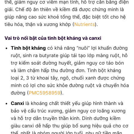
thể, giảm nguy cơ viêm mạn tính, hỗ trợ cân bằng điện
giải. Chế độ ăn thiên về kiềm đã được chứng minh là
giúp nâng cao sức khoẻ tổng thể, đặc biệt tốt cho hệ
tiêu hóa, thận và xương khớp (
Nutrients
).
Vai trò nổi bật của tinh bột kháng và canxi
Tinh bột kháng
có khả năng “nuôi” lợi khuẩn đường
ruột, sinh ra butyrate giúp tái tạo lớp màng ruột, hỗ
trợ kiểm soát đường huyết, giảm nguy cơ táo bón
và làm chậm hấp thu đường đơn. Tinh bột kháng
loại 2, 3 từ khoai tây, ngô, chuối xanh được chứng
minh có lợi cho sức khỏe đường ruột và chuyển hóa
đường (
PMC5958959
).
Canxi
là khoáng chất thiết yếu giúp hình thành và
bảo vệ cấu trúc xương, giảm nguy cơ loãng xương
và hỗ trợ dẫn truyền thần kinh. Dinh dưỡng kiềm
giàu canxi dễ hấp thu giúp bổ sung hiệu quả cho cơ
thể, nhất là nhóm người lớn tuổi, phụ nữ tiền mãn