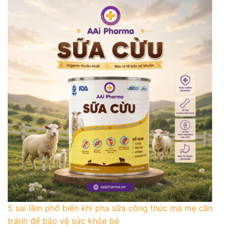
5 sai lầm phổ biến khi pha sữa công thức mà mẹ cần
tránh để bảo vệ sức khỏe bé