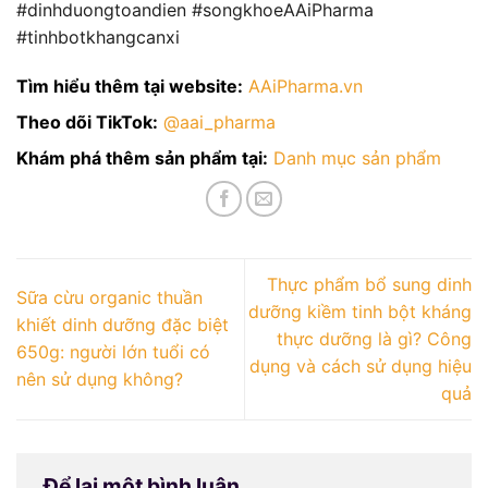
#dinhduongtoandien #songkhoeAAiPharma
#tinhbotkhangcanxi
Tìm hiểu thêm tại website:
AAiPharma.vn
Theo dõi TikTok:
@aai_pharma
Khám phá thêm sản phẩm tại:
Danh mục sản phẩm
Thực phẩm bổ sung dinh
Sữa cừu organic thuần
dưỡng kiềm tinh bột kháng
khiết dinh dưỡng đặc biệt
thực dưỡng là gì? Công
650g: người lớn tuổi có
dụng và cách sử dụng hiệu
nên sử dụng không?
quả
Để lại một bình luận