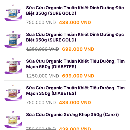
Sữa Cừu Organic Thuần Khiết Dinh Dưỡng Đặc
Biệt 350g (SURE GOLD)
Giá
Giá
750.000
VND
439.000
VND
gốc
hiện
là:
tại
Sữa Cừu Organic Thuần Khiết Dinh Dưỡng Đặc
Biệt 650g (SURE GOLD)
750.000 VND.
là:
439.000 VND.
Giá
Giá
1.250.000
VND
699.000
VND
gốc
hiện
là:
tại
Sữa Cừu Organic Thuần Khiết Tiểu Đường, Tim
Mạch 650g (DIABETES)
1.250.000 VND.
là:
699.000 VND.
Giá
Giá
1.250.000
VND
699.000
VND
gốc
hiện
là:
tại
Sữa Cừu Organic Thuần Khiết Tiểu Đường, Tim
Mạch 350g (DIABETES)
1.250.000 VND.
là:
699.000 VND.
Giá
Giá
750.000
VND
439.000
VND
gốc
hiện
là:
tại
Sữa Cừu Organic Xương Khớp 350g (Canxi)
750.000 VND.
là:
439.000 VND.
Giá
Giá
750.000
VND
439.000
VND