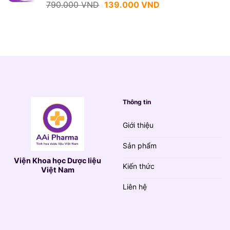
139.000 VND.
Giá
Giá
790.000
VND
139.000
VND
gốc
hiện
là:
tại
790.000 VND.
là:
139.000 VND.
Thông tin
Giới thiệu
Sản phẩm
Viện Khoa học Dược liệu
Kiến thức
Việt Nam
Liên hệ