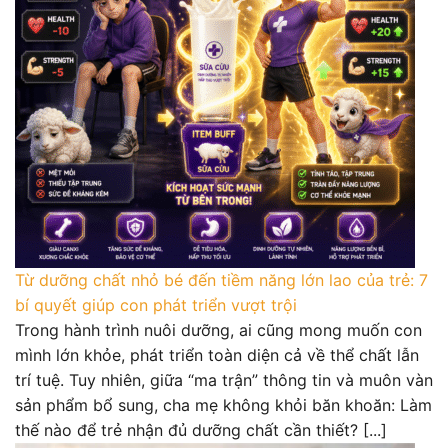
Từ dưỡng chất nhỏ bé đến tiềm năng lớn lao của trẻ: 7
bí quyết giúp con phát triển vượt trội
Trong hành trình nuôi dưỡng, ai cũng mong muốn con
mình lớn khỏe, phát triển toàn diện cả về thể chất lẫn
trí tuệ. Tuy nhiên, giữa “ma trận” thông tin và muôn vàn
sản phẩm bổ sung, cha mẹ không khỏi băn khoăn: Làm
thế nào để trẻ nhận đủ dưỡng chất cần thiết? [...]