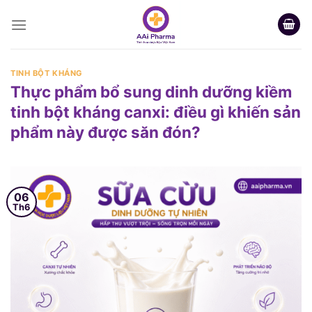
Skip
to
content
TINH BỘT KHÁNG
Thực phẩm bổ sung dinh dưỡng kiềm
tinh bột kháng canxi: điều gì khiến sản
phẩm này được săn đón?
06
Th6