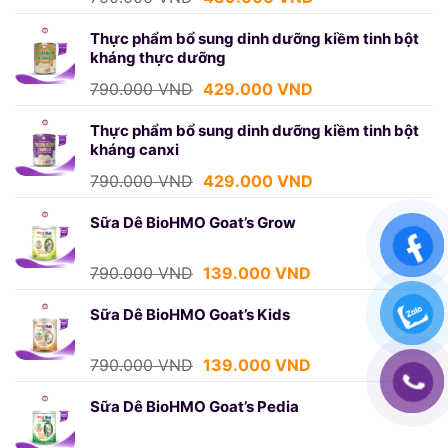
gốc
hiện
là:
tại
Thực phẩm bổ sung dinh dưỡng kiềm tinh bột
kháng thực dưỡng
750.000 VND.
là:
439.000 VND.
Giá
Giá
790.000
VND
429.000
VND
gốc
hiện
là:
tại
Thực phẩm bổ sung dinh dưỡng kiềm tinh bột
kháng canxi
790.000 VND.
là:
429.000 VND.
Giá
Giá
790.000
VND
429.000
VND
gốc
hiện
là:
tại
Sữa Dê BioHMO Goat’s Grow
790.000 VND.
là:
429.000 VND.
Giá
Giá
790.000
VND
139.000
VND
gốc
hiện
là:
tại
Sữa Dê BioHMO Goat’s Kids
790.000 VND.
là:
139.000 VND.
Giá
Giá
790.000
VND
139.000
VND
gốc
hiện
là:
tại
Sữa Dê BioHMO Goat’s Pedia
790.000 VND.
là: