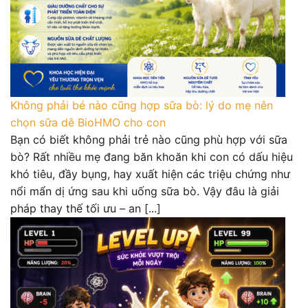
Không phải bé nào cũng hợp sữa bò: lý do mẹ nên
chọn sữa dê BioHMO cho con
Bạn có biết không phải trẻ nào cũng phù hợp với sữa
bò? Rất nhiều mẹ đang băn khoăn khi con có dấu hiệu
khó tiêu, đầy bụng, hay xuất hiện các triệu chứng như
nổi mẩn dị ứng sau khi uống sữa bò. Vậy đâu là giải
pháp thay thế tối ưu – an [...]