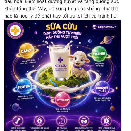
tiêu hóa, kiểm soát đường huyết và tăng cường sức
khỏe tổng thể. Vậy, bổ sung tinh bột kháng như thế
nào là hợp lý để phát huy tối ưu lợi ích và tránh [...]