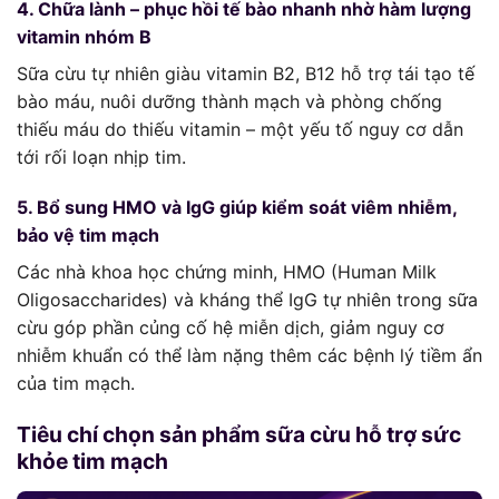
4. Chữa lành – phục hồi tế bào nhanh nhờ hàm lượng
vitamin nhóm B
Sữa cừu tự nhiên giàu vitamin B2, B12 hỗ trợ tái tạo tế
bào máu, nuôi dưỡng thành mạch và phòng chống
thiếu máu do thiếu vitamin – một yếu tố nguy cơ dẫn
tới rối loạn nhịp tim.
5. Bổ sung HMO và IgG giúp kiểm soát viêm nhiễm,
bảo vệ tim mạch
Các nhà khoa học chứng minh, HMO (Human Milk
Oligosaccharides) và kháng thể IgG tự nhiên trong sữa
cừu góp phần củng cố hệ miễn dịch, giảm nguy cơ
nhiễm khuẩn có thể làm nặng thêm các bệnh lý tiềm ẩn
của tim mạch.
Tiêu chí chọn sản phẩm sữa cừu hỗ trợ sức
khỏe tim mạch