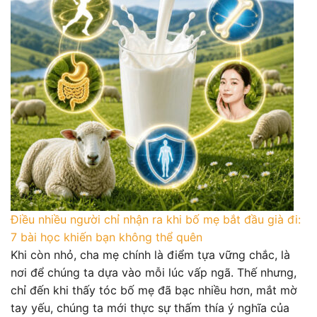
Điều nhiều người chỉ nhận ra khi bố mẹ bắt đầu già đi:
7 bài học khiến bạn không thể quên
Khi còn nhỏ, cha mẹ chính là điểm tựa vững chắc, là
nơi để chúng ta dựa vào mỗi lúc vấp ngã. Thế nhưng,
chỉ đến khi thấy tóc bố mẹ đã bạc nhiều hơn, mắt mờ
tay yếu, chúng ta mới thực sự thấm thía ý nghĩa của