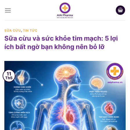
Skip
to
content
SỮA CỪU
,
TIN TỨC
Sữa cừu và sức khỏe tim mạch: 5 lợi
ích bất ngờ bạn không nên bỏ lỡ
11
Th5