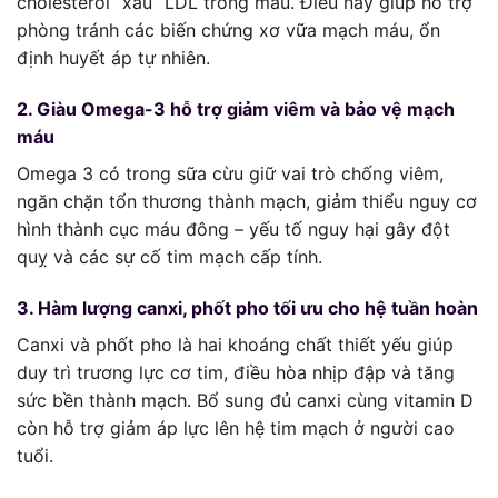
cholesterol “xấu” LDL trong máu. Điều này giúp hỗ trợ
phòng tránh các biến chứng xơ vữa mạch máu, ổn
định huyết áp tự nhiên.
2. Giàu Omega-3 hỗ trợ giảm viêm và bảo vệ mạch
máu
Omega 3 có trong sữa cừu giữ vai trò chống viêm,
ngăn chặn tổn thương thành mạch, giảm thiểu nguy cơ
hình thành cục máu đông – yếu tố nguy hại gây đột
quỵ và các sự cố tim mạch cấp tính.
3. Hàm lượng canxi, phốt pho tối ưu cho hệ tuần hoàn
Canxi và phốt pho là hai khoáng chất thiết yếu giúp
duy trì trương lực cơ tim, điều hòa nhịp đập và tăng
sức bền thành mạch. Bổ sung đủ canxi cùng vitamin D
còn hỗ trợ giảm áp lực lên hệ tim mạch ở người cao
tuổi.