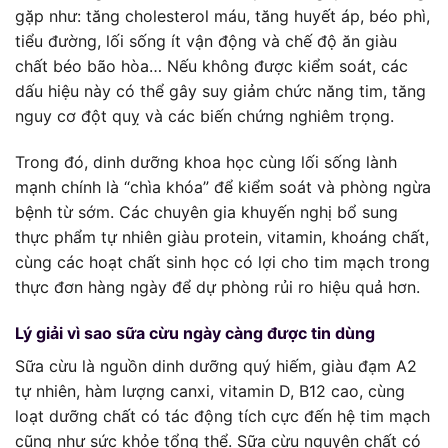
gặp như: tăng cholesterol máu, tăng huyết áp, béo phì,
tiểu đường, lối sống ít vận động và chế độ ăn giàu
chất béo bão hòa… Nếu không được kiểm soát, các
dấu hiệu này có thể gây suy giảm chức năng tim, tăng
nguy cơ đột quỵ và các biến chứng nghiêm trọng.
Trong đó, dinh dưỡng khoa học cùng lối sống lành
mạnh chính là “chìa khóa” để kiểm soát và phòng ngừa
bệnh từ sớm. Các chuyên gia khuyến nghị bổ sung
thực phẩm tự nhiên giàu protein, vitamin, khoáng chất,
cùng các hoạt chất sinh học có lợi cho tim mạch trong
thực đơn hàng ngày để dự phòng rủi ro hiệu quả hơn.
Lý giải vì sao sữa cừu ngày càng được tin dùng
Sữa cừu là nguồn dinh dưỡng quý hiếm, giàu đạm A2
tự nhiên, hàm lượng canxi, vitamin D, B12 cao, cùng
loạt dưỡng chất có tác động tích cực đến hệ tim mạch
cũng như sức khỏe tổng thể. Sữa cừu nguyên chất có