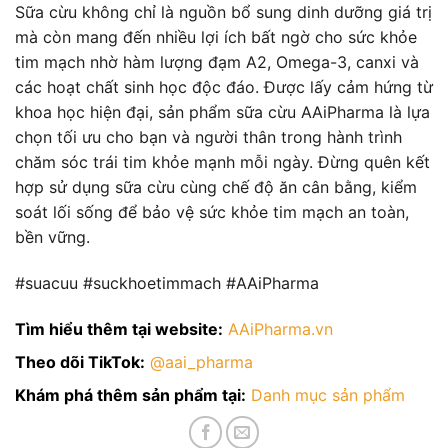
Sữa cừu không chỉ là nguồn bổ sung dinh dưỡng giá trị
mà còn mang đến nhiều lợi ích bất ngờ cho sức khỏe
tim mạch nhờ hàm lượng đạm A2, Omega-3, canxi và
các hoạt chất sinh học độc đáo. Được lấy cảm hứng từ
khoa học hiện đại, sản phẩm sữa cừu AAiPharma là lựa
chọn tối ưu cho bạn và người thân trong hành trình
chăm sóc trái tim khỏe mạnh mỗi ngày. Đừng quên kết
hợp sử dụng sữa cừu cùng chế độ ăn cân bằng, kiểm
soát lối sống để bảo vệ sức khỏe tim mạch an toàn,
bền vững.
#suacuu #suckhoetimmach #AAiPharma
Tìm hiểu thêm tại website:
AAiPharma.vn
Theo dõi TikTok:
@aai_pharma
Khám phá thêm sản phẩm tại:
Danh mục sản phẩm