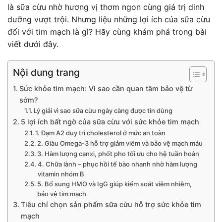
là sữa cừu nhờ hương vị thơm ngon cùng giá trị dinh
dưỡng vượt trội. Nhưng liệu những lợi ích của sữa cừu
đối với tim mạch là gì? Hãy cùng khám phá trong bài
viết dưới đây.
Nội dung trang
Sức khỏe tim mạch: Vì sao cần quan tâm bảo vệ từ
sớm?
Lý giải vì sao sữa cừu ngày càng được tin dùng
5 lợi ích bất ngờ của sữa cừu với sức khỏe tim mạch
1. Đạm A2 duy trì cholesterol ở mức an toàn
2. Giàu Omega-3 hỗ trợ giảm viêm và bảo vệ mạch máu
3. Hàm lượng canxi, phốt pho tối ưu cho hệ tuần hoàn
4. Chữa lành – phục hồi tế bào nhanh nhờ hàm lượng
vitamin nhóm B
5. Bổ sung HMO và IgG giúp kiểm soát viêm nhiễm,
bảo vệ tim mạch
Tiêu chí chọn sản phẩm sữa cừu hỗ trợ sức khỏe tim
mạch