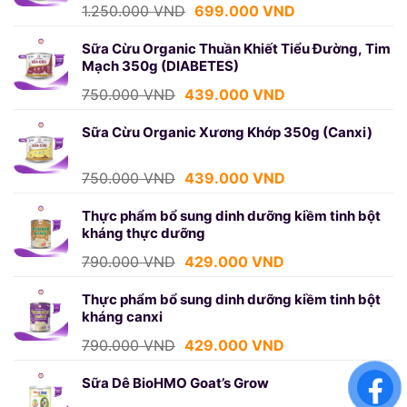
699.000 VND.
Giá
Giá
1.250.000
VND
699.000
VND
gốc
hiện
là:
tại
Sữa Cừu Organic Thuần Khiết Tiểu Đường, Tim
Mạch 350g (DIABETES)
1.250.000 VND.
là:
699.000 VND.
Giá
Giá
750.000
VND
439.000
VND
gốc
hiện
là:
tại
Sữa Cừu Organic Xương Khớp 350g (Canxi)
750.000 VND.
là:
439.000 VND.
Giá
Giá
750.000
VND
439.000
VND
gốc
hiện
là:
tại
Thực phẩm bổ sung dinh dưỡng kiềm tinh bột
kháng thực dưỡng
750.000 VND.
là:
439.000 VND.
Giá
Giá
790.000
VND
429.000
VND
gốc
hiện
là:
tại
Thực phẩm bổ sung dinh dưỡng kiềm tinh bột
kháng canxi
790.000 VND.
là:
429.000 VND.
Giá
Giá
790.000
VND
429.000
VND
gốc
hiện
là:
tại
Sữa Dê BioHMO Goat’s Grow
790.000 VND.
là: