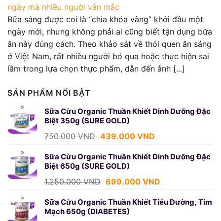
ngày mà nhiều người vẫn mắc
Bữa sáng được coi là “chìa khóa vàng” khởi đầu một
ngày mới, nhưng không phải ai cũng biết tận dụng bữa
ăn này đúng cách. Theo khảo sát về thói quen ăn sáng
ở Việt Nam, rất nhiều người bỏ qua hoặc thực hiện sai
lầm trong lựa chọn thực phẩm, dẫn đến ảnh [...]
SẢN PHẨM NỔI BẬT
Sữa Cừu Organic Thuần Khiết Dinh Dưỡng Đặc
Biệt 350g (SURE GOLD)
Giá
Giá
750.000
VND
439.000
VND
gốc
hiện
là:
tại
Sữa Cừu Organic Thuần Khiết Dinh Dưỡng Đặc
Biệt 650g (SURE GOLD)
750.000 VND.
là:
439.000 VND.
Giá
Giá
1.250.000
VND
699.000
VND
gốc
hiện
là:
tại
Sữa Cừu Organic Thuần Khiết Tiểu Đường, Tim
Mạch 650g (DIABETES)
1.250.000 VND.
là: