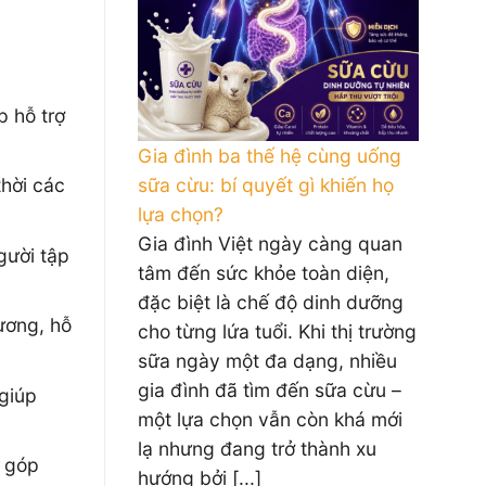
p hỗ trợ
Gia đình ba thế hệ cùng uống
sữa cừu: bí quyết gì khiến họ
hời các
lựa chọn?
Gia đình Việt ngày càng quan
gười tập
tâm đến sức khỏe toàn diện,
đặc biệt là chế độ dinh dưỡng
ương, hỗ
cho từng lứa tuổi. Khi thị trường
sữa ngày một đa dạng, nhiều
gia đình đã tìm đến sữa cừu –
giúp
một lựa chọn vẫn còn khá mới
lạ nhưng đang trở thành xu
 góp
hướng bởi [...]