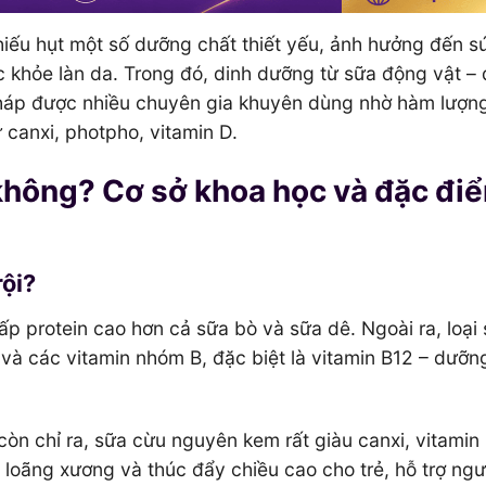
thiếu hụt một số dưỡng chất thiết yếu, ảnh hưởng đến s
 khỏe làn da. Trong đó, dinh dưỡng từ sữa động vật – 
pháp được nhiều chuyên gia khuyên dùng nhờ hàm lượn
ư canxi, photpho, vitamin D.
không? Cơ sở khoa học và đặc đi
ội?
p protein cao hơn cả sữa bò và sữa dê. Ngoài ra, loại
u và các vitamin nhóm B, đặc biệt là vitamin B12 – dưỡn
còn chỉ ra, sữa cừu nguyên kem rất giàu canxi, vitamin 
oãng xương và thúc đẩy chiều cao cho trẻ, hỗ trợ ngư