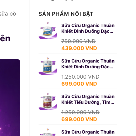
sữa bò
SẢN PHẨM NỔI BẬT
Sữa Cừu Organic Thuần
Khiết Dinh Dưỡng Đặc
iên
Biệt 350g (SURE GOLD)
750.000
VND
Giá
Giá
439.000
VND
gốc
hiện
Sữa Cừu Organic Thuần
là:
tại
Khiết Dinh Dưỡng Đặc
750.000 VND.
là:
Biệt 650g (SURE GOLD)
439.000 VND.
1.250.000
VND
Giá
Giá
699.000
VND
gốc
hiện
Sữa Cừu Organic Thuần
là:
tại
Khiết Tiểu Đường, Tim
1.250.000 VND.
là:
Mạch 650g (DIABETES)
699.000 VND.
1.250.000
VND
Giá
Giá
699.000
VND
gốc
hiện
Sữa Cừu Organic Thuần
là:
tại