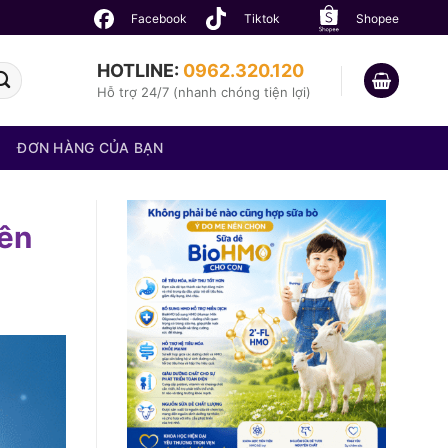
Facebook
Tiktok
Shopee
HOTLINE:
0962.320.120
Hỗ trợ 24/7 (nhanh chóng tiện lợi)
ĐƠN HÀNG CỦA BẠN
nên