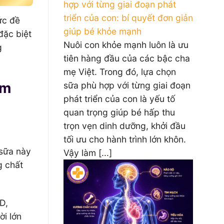
hợp với từng giai đoạn phát
triển của con: bí quyết đơn giản
ức đề
giúp bé khỏe mạnh
đặc biệt
Nuôi con khỏe mạnh luôn là ưu
g
tiên hàng đầu của các bậc cha
mẹ Việt. Trong đó, lựa chọn
ểm
sữa phù hợp với từng giai đoạn
phát triển của con là yếu tố
quan trọng giúp bé hấp thu
trọn vẹn dinh dưỡng, khởi đầu
tối ưu cho hành trình lớn khôn.
 sữa này
Vậy làm [...]
g chất
D,
ời lớn