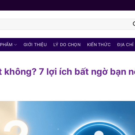
 PHẨM
GIỚI THIỆU
LÝ DO CHỌN
KIẾN THỨC
ĐỊA CHỈ
 không? 7 lợi ích bất ngờ bạn 