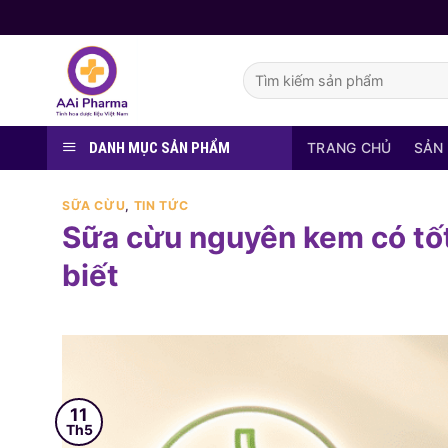
Skip
to
content
Tìm
kiếm:
DANH MỤC SẢN PHẨM
TRANG CHỦ
SẢN
SỮA CỪU
,
TIN TỨC
Sữa cừu nguyên kem có tốt
biết
11
Th5