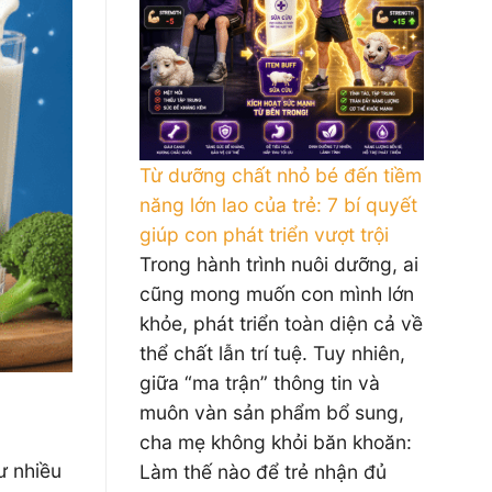
Từ dưỡng chất nhỏ bé đến tiềm
năng lớn lao của trẻ: 7 bí quyết
giúp con phát triển vượt trội
Trong hành trình nuôi dưỡng, ai
cũng mong muốn con mình lớn
khỏe, phát triển toàn diện cả về
thể chất lẫn trí tuệ. Tuy nhiên,
giữa “ma trận” thông tin và
muôn vàn sản phẩm bổ sung,
cha mẹ không khỏi băn khoăn:
ư nhiều
Làm thế nào để trẻ nhận đủ