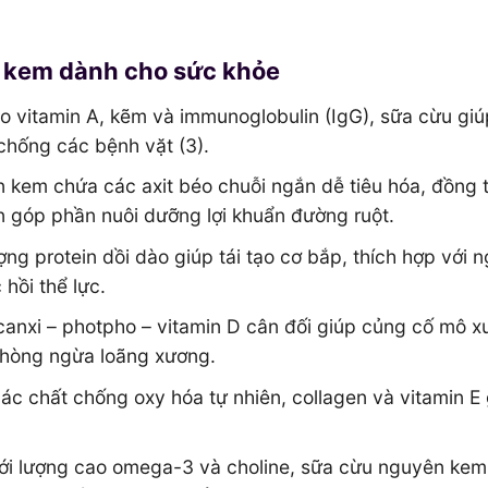
ên kem dành cho sức khỏe
 vitamin A, kẽm và immunoglobulin (IgG), sữa cừu giú
chống các bệnh vặt (3).
kem chứa các axit béo chuỗi ngắn dễ tiêu hóa, đồng t
in góp phần nuôi dưỡng lợi khuẩn đường ruột.
g protein dồi dào giúp tái tạo cơ bắp, thích hợp với n
hồi thể lực.
anxi – photpho – vitamin D cân đối giúp củng cố mô x
 phòng ngừa loãng xương.
c chất chống oxy hóa tự nhiên, collagen và vitamin E 
i lượng cao omega-3 và choline, sữa cừu nguyên kem