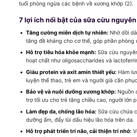
tuổi phòng ngừa các bệnh về xương khớp (2).
7 lợi ích nổi bật của sữa cừu nguy
Tăng cường miễn dịch tự nhiên:
Nhờ dồi dào
tăng đề kháng cho cơ thể, góp phần phòng 
Hỗ trợ tiêu hóa khỏe mạnh:
Sữa cừu nguyên 
hoạt chất như oligosaccharides và lactoferr
Giàu protein và axit amin thiết yếu:
Hàm lượn
luyện thể thao, trẻ em và người già cần phục 
Bảo vệ và nuôi dưỡng xương khớp:
Nguồn c
trợ tối ưu cho trẻ tăng chiều cao, người lớn
Làm đẹp da, chống lão hóa:
Sữa cừu chứa cá
dưỡng ẩm, đẩy lùi dấu hiệu lão hóa trên da.
Hỗ trợ phát triển trí não, cải thiện trí nhớ:
Vớ