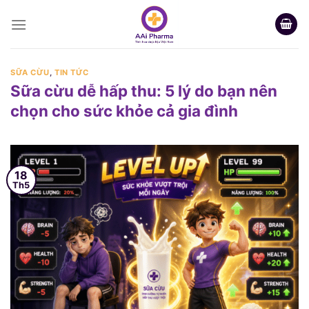
Skip
to
content
SỮA CỪU
,
TIN TỨC
Sữa cừu dễ hấp thu: 5 lý do bạn nên
chọn cho sức khỏe cả gia đình
18
Th5