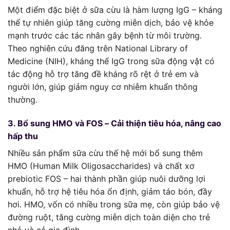
Một điểm đặc biệt ở sữa cừu là hàm lượng IgG – kháng
thể tự nhiên giúp tăng cường miễn dịch, bảo vệ khỏe
mạnh trước các tác nhân gây bệnh từ môi trường.
Theo nghiên cứu đăng trên National Library of
Medicine (NIH), kháng thể IgG trong sữa động vật có
tác động hỗ trợ tăng đề kháng rõ rệt ở trẻ em và
người lớn, giúp giảm nguy cơ nhiễm khuẩn thông
thường.
3. Bổ sung HMO và FOS – Cải thiện tiêu hóa, nâng cao
hấp thu
Nhiều sản phẩm sữa cừu thế hệ mới bổ sung thêm
HMO (Human Milk Oligosaccharides) và chất xơ
prebiotic FOS – hai thành phần giúp nuôi dưỡng lợi
khuẩn, hỗ trợ hệ tiêu hóa ổn định, giảm táo bón, đầy
hơi. HMO, vốn có nhiều trong sữa mẹ, còn giúp bảo vệ
đường ruột, tăng cường miễn dịch toàn diện cho trẻ