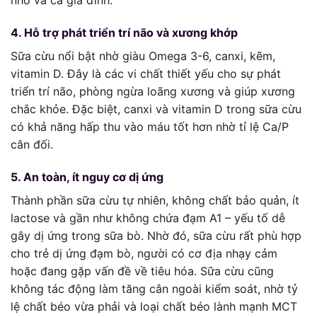
nhỏ và cả gia đình.
4. Hỗ trợ phát triển trí não và xương khớp
Sữa cừu nổi bật nhờ giàu Omega 3-6, canxi, kẽm,
vitamin D. Đây là các vi chất thiết yếu cho sự phát
triển trí não, phòng ngừa loãng xương và giúp xương
chắc khỏe. Đặc biệt, canxi và vitamin D trong sữa cừu
có khả năng hấp thu vào máu tốt hơn nhờ tỉ lệ Ca/P
cân đối.
5. An toàn, ít nguy cơ dị ứng
Thành phần sữa cừu tự nhiên, không chất bảo quản, ít
lactose và gần như không chứa đạm A1 – yếu tố dễ
gây dị ứng trong sữa bò. Nhờ đó, sữa cừu rất phù hợp
cho trẻ dị ứng đạm bò, người có cơ địa nhạy cảm
hoặc đang gặp vấn đề về tiêu hóa. Sữa cừu cũng
không tác động làm tăng cân ngoài kiểm soát, nhờ tỷ
lệ chất béo vừa phải và loại chất béo lành mạnh MCT