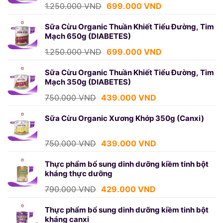
439.000 VND.
Giá
Giá
1.250.000
VND
699.000
VND
gốc
hiện
là:
tại
Sữa Cừu Organic Thuần Khiết Tiểu Đường, Tim
Mạch 650g (DIABETES)
1.250.000 VND.
là:
699.000 VND.
Giá
Giá
1.250.000
VND
699.000
VND
gốc
hiện
là:
tại
Sữa Cừu Organic Thuần Khiết Tiểu Đường, Tim
Mạch 350g (DIABETES)
1.250.000 VND.
là:
699.000 VND.
Giá
Giá
750.000
VND
439.000
VND
gốc
hiện
là:
tại
Sữa Cừu Organic Xương Khớp 350g (Canxi)
750.000 VND.
là:
439.000 VND.
Giá
Giá
750.000
VND
439.000
VND
gốc
hiện
là:
tại
Thực phẩm bổ sung dinh dưỡng kiềm tinh bột
kháng thực dưỡng
750.000 VND.
là:
439.000 VND.
Giá
Giá
790.000
VND
429.000
VND
gốc
hiện
là:
tại
Thực phẩm bổ sung dinh dưỡng kiềm tinh bột
kháng canxi
790.000 VND.
là: