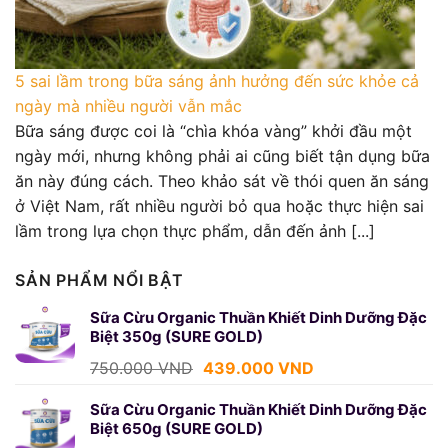
5 sai lầm trong bữa sáng ảnh hưởng đến sức khỏe cả
ngày mà nhiều người vẫn mắc
Bữa sáng được coi là “chìa khóa vàng” khởi đầu một
ngày mới, nhưng không phải ai cũng biết tận dụng bữa
ăn này đúng cách. Theo khảo sát về thói quen ăn sáng
ở Việt Nam, rất nhiều người bỏ qua hoặc thực hiện sai
lầm trong lựa chọn thực phẩm, dẫn đến ảnh [...]
SẢN PHẨM NỔI BẬT
Sữa Cừu Organic Thuần Khiết Dinh Dưỡng Đặc
Biệt 350g (SURE GOLD)
Giá
Giá
750.000
VND
439.000
VND
gốc
hiện
là:
tại
Sữa Cừu Organic Thuần Khiết Dinh Dưỡng Đặc
Biệt 650g (SURE GOLD)
750.000 VND.
là: