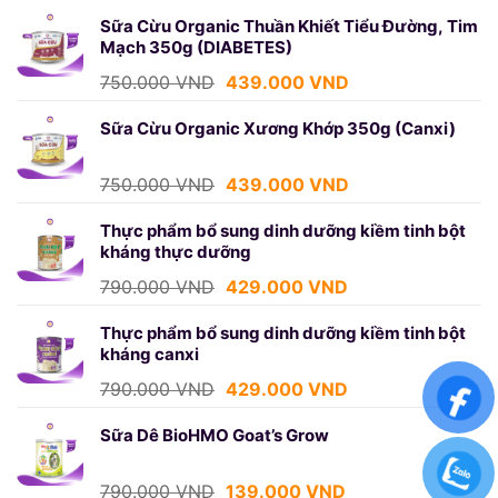
gốc
hiện
là:
tại
Sữa Cừu Organic Thuần Khiết Tiểu Đường, Tim
Mạch 350g (DIABETES)
1.250.000 VND.
là:
699.000 VND.
Giá
Giá
750.000
VND
439.000
VND
gốc
hiện
là:
tại
Sữa Cừu Organic Xương Khớp 350g (Canxi)
750.000 VND.
là:
439.000 VND.
Giá
Giá
750.000
VND
439.000
VND
gốc
hiện
là:
tại
Thực phẩm bổ sung dinh dưỡng kiềm tinh bột
kháng thực dưỡng
750.000 VND.
là:
439.000 VND.
Giá
Giá
790.000
VND
429.000
VND
gốc
hiện
là:
tại
Thực phẩm bổ sung dinh dưỡng kiềm tinh bột
kháng canxi
790.000 VND.
là:
429.000 VND.
Giá
Giá
790.000
VND
429.000
VND
gốc
hiện
là:
tại
Sữa Dê BioHMO Goat’s Grow
790.000 VND.
là:
429.000 VND.
Giá
Giá
790.000
VND
139.000
VND