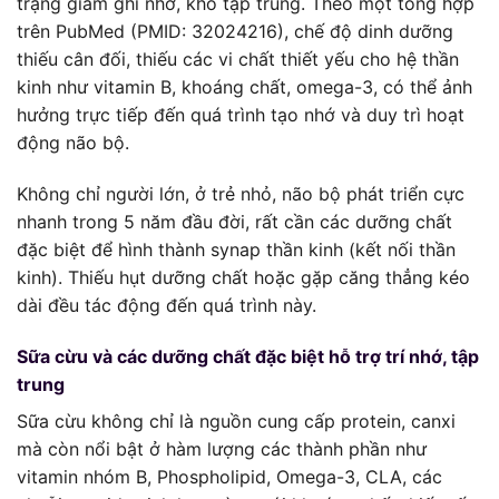
trạng giảm ghi nhớ, khó tập trung. Theo một tổng hợp
trên PubMed (PMID: 32024216), chế độ dinh dưỡng
thiếu cân đối, thiếu các vi chất thiết yếu cho hệ thần
kinh như vitamin B, khoáng chất, omega-3, có thể ảnh
hưởng trực tiếp đến quá trình tạo nhớ và duy trì hoạt
động não bộ.
Không chỉ người lớn, ở trẻ nhỏ, não bộ phát triển cực
nhanh trong 5 năm đầu đời, rất cần các dưỡng chất
đặc biệt để hình thành synap thần kinh (kết nối thần
kinh). Thiếu hụt dưỡng chất hoặc gặp căng thẳng kéo
dài đều tác động đến quá trình này.
Sữa cừu và các dưỡng chất đặc biệt hỗ trợ trí nhớ, tập
trung
Sữa cừu không chỉ là nguồn cung cấp protein, canxi
mà còn nổi bật ở hàm lượng các thành phần như
vitamin nhóm B, Phospholipid, Omega-3, CLA, các