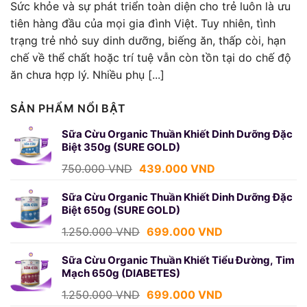
Sức khỏe và sự phát triển toàn diện cho trẻ luôn là ưu
tiên hàng đầu của mọi gia đình Việt. Tuy nhiên, tình
trạng trẻ nhỏ suy dinh dưỡng, biếng ăn, thấp còi, hạn
chế về thể chất hoặc trí tuệ vẫn còn tồn tại do chế độ
ăn chưa hợp lý. Nhiều phụ [...]
SẢN PHẨM NỔI BẬT
Sữa Cừu Organic Thuần Khiết Dinh Dưỡng Đặc
Biệt 350g (SURE GOLD)
Giá
Giá
750.000
VND
439.000
VND
gốc
hiện
là:
tại
Sữa Cừu Organic Thuần Khiết Dinh Dưỡng Đặc
Biệt 650g (SURE GOLD)
750.000 VND.
là:
439.000 VND.
Giá
Giá
1.250.000
VND
699.000
VND
gốc
hiện
là:
tại
Sữa Cừu Organic Thuần Khiết Tiểu Đường, Tim
Mạch 650g (DIABETES)
1.250.000 VND.
là:
699.000 VND.
Giá
Giá
1.250.000
VND
699.000
VND