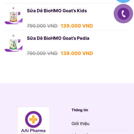
gốc
hiện
là:
tại
Sữa Dê BioHMO Goat’s Kids
790.000 VND.
là:
139.000 VND.
Giá
Giá
790.000
VND
139.000
VND
gốc
hiện
là:
tại
Sữa Dê BioHMO Goat’s Pedia
790.000 VND.
là:
139.000 VND.
Giá
Giá
790.000
VND
139.000
VND
gốc
hiện
là:
tại
790.000 VND.
là:
139.000 VND.
Thông tin
Giới thiệu