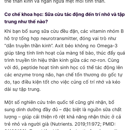
thế thần kinh và ngăn ngừa mệt mỏi tinh thần.
Cơ chế khoa học: Sữa cừu tác động đến trí nhớ và tập
trung như thế nào?
Khi bạn bổ sung sữa cừu đều đặn, các vitamin nhóm B
hỗ trợ tổng hợp neurotransmitter, đóng vai trò như
“dẫn truyền thần kinh”. Axit béo không no Omega-3
giúp tăng tính linh hoạt của màng tế bào, thúc đẩy quá
trình truyền tín hiệu thần kinh giữa các nơ-ron. Cùng
với đó, peptide hoạt tính sinh học có thể tác động lên
các enzyme trong não, hạn chế tổn thương do gốc tự
do, tạo điều kiện tốt cho việc củng cố trí nhớ và kéo
dài sự tập trung.
Một số nghiên cứu trên quốc tế cũng ghi nhận, bổ
sung dinh dưỡng đầy đủ – đặc biệt là nguồn sữa chất
lượng – giúp cải thiện rõ rệt khả năng nhận thức ở cả
trẻ nhỏ và người già (Nutrients. 2019;11:972; PMID: