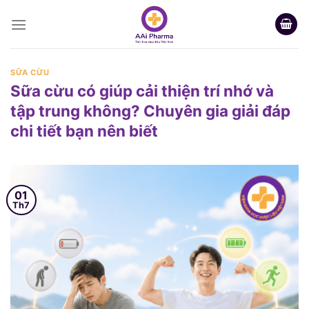
Skip
to
content
SỮA CỪU
Sữa cừu có giúp cải thiện trí nhớ và
tập trung không? Chuyên gia giải đáp
chi tiết bạn nên biết
01
Th7