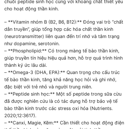
chuỗi peptide sinh học cùng với khoáng chất thiết yếu
cho hoạt động thần kinh.
– **Vitamin nhóm B (B2, B6, B12):** Đóng vai trò “chất
dẫn truyền”, giúp tổng hợp các hóa chất thần kinh
(neurotransmitter) liên quan đến trí nhớ và tâm trạng
như dopamine, serotonin.
– **Phospholipid:** Có trong màng tế bào thần kinh,
giúp truyền tín hiệu hiệu quả hơn, hỗ trợ quá trình hình
thành ký ức lâu dài.
– **Omega-3 (DHA, EPA):** Quan trọng cho cấu trúc
tế bào thần kinh, tăng khả năng học hỏi và ghi nhớ,
đặc biệt với trẻ nhỏ và người trung niên.
– **Peptide sinh học:** Một số peptide trong sữa cừu
đã được nghiên cứu là có tác dụng hỗ trợ bảo vệ tế
bào thần kinh trước các stress oxi hóa (Nutrients.
2020;12:3617).
– **Canxi, Magie, Kẽm:** Cần thiết cho hoạt động điện