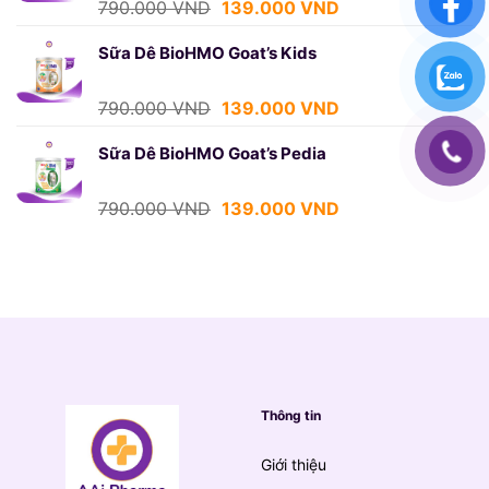
Giá
Giá
790.000
VND
139.000
VND
gốc
hiện
là:
tại
Sữa Dê BioHMO Goat’s Kids
790.000 VND.
là:
139.000 VND.
Giá
Giá
790.000
VND
139.000
VND
gốc
hiện
là:
tại
Sữa Dê BioHMO Goat’s Pedia
790.000 VND.
là:
139.000 VND.
Giá
Giá
790.000
VND
139.000
VND
gốc
hiện
là:
tại
790.000 VND.
là:
139.000 VND.
Thông tin
Giới thiệu