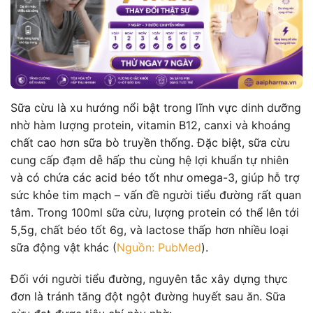
Sữa cừu là xu hướng nổi bật trong lĩnh vực dinh dưỡng
nhờ hàm lượng protein, vitamin B12, canxi và khoáng
chất cao hơn sữa bò truyền thống. Đặc biệt, sữa cừu
cung cấp đạm dễ hấp thu cùng hệ lợi khuẩn tự nhiên
và có chứa các acid béo tốt như omega-3, giúp hỗ trợ
sức khỏe tim mạch – vấn đề người tiểu đường rất quan
tâm. Trong 100ml sữa cừu, lượng protein có thể lên tới
5,5g, chất béo tốt 6g, và lactose thấp hơn nhiều loại
sữa động vật khác (
Nguồn: PubMed
).
Đối với người tiểu đường, nguyên tắc xây dựng thực
đơn là tránh tăng đột ngột đường huyết sau ăn. Sữa