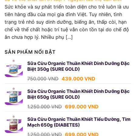
Sức khỏe và sự phát triển toàn diện cho trẻ luôn là ưu
tiên hàng đầu của mọi gia đình Việt. Tuy nhiên, tình
trạng trẻ nhỏ suy dinh dưỡng, biếng ăn, thấp còi, hạn
chế về thể chất hoặc trí tuệ vẫn còn tồn tại do chế độ
ăn chưa hợp lý. Nhiều phụ [...]
SẢN PHẨM NỔI BẬT
Sữa Cừu Organic Thuần Khiết Dinh Dưỡng Đặc
Biệt 350g (SURE GOLD)
Giá
Giá
750.000
VND
439.000
VND
gốc
hiện
là:
tại
Sữa Cừu Organic Thuần Khiết Dinh Dưỡng Đặc
Biệt 650g (SURE GOLD)
750.000 VND.
là:
439.000 VND.
Giá
Giá
1.250.000
VND
699.000
VND
gốc
hiện
là:
tại
Sữa Cừu Organic Thuần Khiết Tiểu Đường, Tim
Mạch 650g (DIABETES)
1.250.000 VND.
là:
699.000 VND.
Giá
Giá
1.250.000
VND
699.000
VND