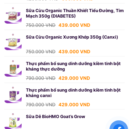
gốc
hiện
là:
tại
Sữa Cừu Organic Thuần Khiết Tiểu Đường, Tim
Mạch 350g (DIABETES)
1.250.000 VND.
là:
699.000 VND.
Giá
Giá
750.000
VND
439.000
VND
gốc
hiện
là:
tại
Sữa Cừu Organic Xương Khớp 350g (Canxi)
750.000 VND.
là:
439.000 VND.
Giá
Giá
750.000
VND
439.000
VND
gốc
hiện
là:
tại
Thực phẩm bổ sung dinh dưỡng kiềm tinh bột
kháng thực dưỡng
750.000 VND.
là:
439.000 VND.
Giá
Giá
790.000
VND
429.000
VND
gốc
hiện
là:
tại
Thực phẩm bổ sung dinh dưỡng kiềm tinh bột
kháng canxi
790.000 VND.
là:
429.000 VND.
Giá
Giá
790.000
VND
429.000
VND
gốc
hiện
là:
tại
Sữa Dê BioHMO Goat’s Grow
790.000 VND.
là:
429.000 VND.