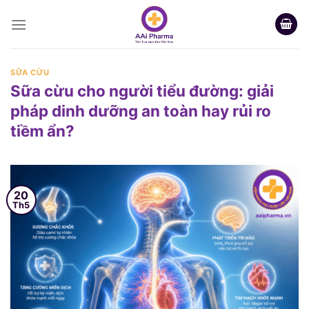
Skip
to
content
SỮA CỪU
Sữa cừu cho người tiểu đường: giải
pháp dinh dưỡng an toàn hay rủi ro
tiềm ẩn?
20
Th5