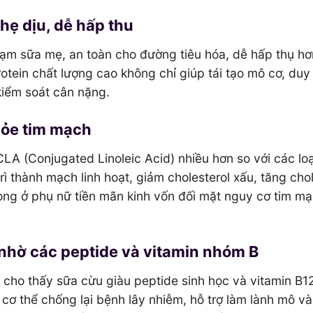
hẹ dịu, dễ hấp thu
ạm sữa mẹ, an toàn cho đường tiêu hóa, dễ hấp thụ hơ
tein chất lượng cao không chỉ giúp tái tạo mô cơ, duy 
iểm soát cân nặng.
khỏe tim mạch
 (Conjugated Linoleic Acid) nhiều hơn so với các loạ
ì thành mạch linh hoạt, giảm cholesterol xấu, tăng chol
rọng ở phụ nữ tiền mãn kinh vốn đối mặt nguy cơ tim mạ
 nhờ các peptide và vitamin nhóm B
cho thấy sữa cừu giàu peptide sinh học và vitamin B12
cơ thể chống lại bệnh lây nhiễm, hỗ trợ làm lành mô v