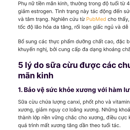
Phụ nữ tiền mãn kinh, thường trong độ tuổi từ 40
giảm estrogen. Tình trạng này tác động đến s
và tâm trạng. Nghiên cứu từ
PubMed
cho thấy,
tốc độ lão hóa da tăng, rối loạn giấc ngủ và dễ
Bổ sung các thực phẩm dưỡng chất cao, đặc bi
khuyến nghị, bởi cung cấp đa dạng khoáng chất
5 lý do sữa cừu được các ch
mãn kinh
1. Bảo vệ sức khỏe xương với hàm lư
Sữa cừu chứa lượng canxi, phốt pho và vitamin
xương, giảm nguy cơ loãng xương. Những khoáng
thành lớp nền vững chắc cho xương, điều cực kỳ
quá trình mất xương tăng dần theo tuổi tác.