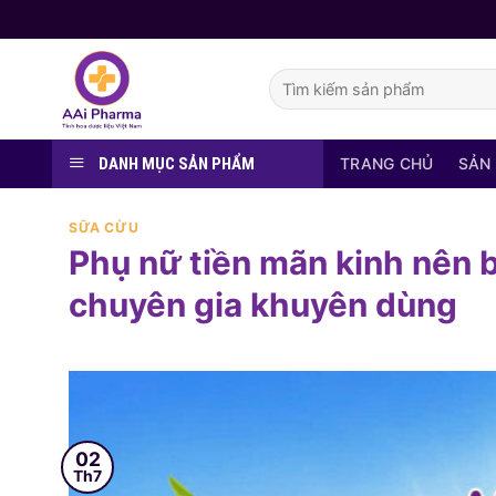
Skip
to
content
Tìm
kiếm:
DANH MỤC SẢN PHẨM
TRANG CHỦ
SẢN
SỮA CỪU
Phụ nữ tiền mãn kinh nên b
chuyên gia khuyên dùng
02
Th7