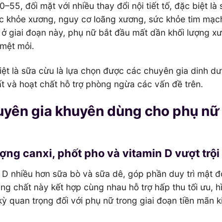
–55, đối mặt với nhiều thay đổi nội tiết tố, đặc biệt là
ức khỏe xương, nguy cơ loãng xương, sức khỏe tim mạc
 ở giai đoạn này, phụ nữ bắt đầu mất dần khối lượng x
 mệt mỏi.
ệt là sữa cừu là lựa chọn được các chuyên gia dinh d
 và hoạt chất hỗ trợ phòng ngừa các vấn đề trên.
uyên gia khuyên dùng cho phụ nữ 
ợng canxi, phốt pho và vitamin D vượt trội
 D nhiều hơn sữa bò và sữa dê, góp phần duy trì mật đ
 chất này kết hợp cùng nhau hỗ trợ hấp thu tối ưu, h
 quan trọng đối với phụ nữ trong giai đoạn tiền mãn ki