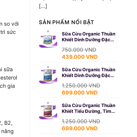
[...]
SẢN PHẨM NỔI BẬT
n so với
trì sức
Sữa Cừu Organic Thuần
Khiết Dinh Dưỡng Đặc
Biệt 350g (SURE GOLD)
750.000
VND
Giá
Giá
439.000
VND
gốc
hiện
i sữa
Sữa Cừu Organic Thuần
là:
tại
Khiết Dinh Dưỡng Đặc
esterol
750.000 VND.
là:
Biệt 650g (SURE GOLD)
439.000 VND.
1.250.000
VND
ch gia
Giá
Giá
699.000
VND
gốc
hiện
Sữa Cừu Organic Thuần
là:
tại
Khiết Tiểu Đường, Tim
1.250.000 VND.
là:
Mạch 650g (DIABETES)
699.000 VND.
1.250.000
VND
, B2,
Giá
Giá
699.000
VND
à nâng
gốc
hiện