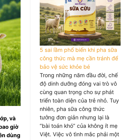
5 sai lầm phổ biến khi pha sữa
công thức mà mẹ cần tránh để
bảo vệ sức khỏe bé
Trong những năm đầu đời, chế
độ dinh dưỡng đóng vai trò vô
cùng quan trọng cho sự phát
triển toàn diện của trẻ nhỏ. Tuy
nhiên, pha sữa công thức
tưởng đơn giản nhưng lại là
ớp, và
“bài toán khó” của không ít mẹ
bao giờ
Việt. Việc vô tình mắc phải một
yên dùng