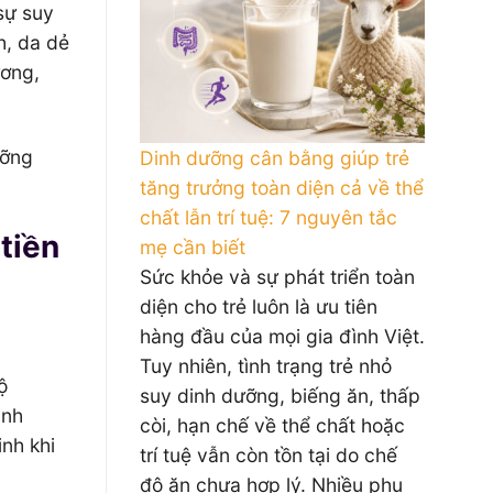
 sự suy
h, da dẻ
ương,
ưỡng
Dinh dưỡng cân bằng giúp trẻ
tăng trưởng toàn diện cả về thể
chất lẫn trí tuệ: 7 nguyên tắc
tiền
mẹ cần biết
Sức khỏe và sự phát triển toàn
diện cho trẻ luôn là ưu tiên
hàng đầu của mọi gia đình Việt.
Tuy nhiên, tình trạng trẻ nhỏ
ộ
suy dinh dưỡng, biếng ăn, thấp
ình
còi, hạn chế về thể chất hoặc
nh khi
trí tuệ vẫn còn tồn tại do chế
độ ăn chưa hợp lý. Nhiều phụ