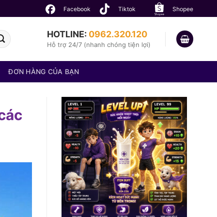
Facebook
Tiktok
Shopee
HOTLINE:
0962.320.120
Hỗ trợ 24/7 (nhanh chóng tiện lợi)
ĐƠN HÀNG CỦA BẠN
 các