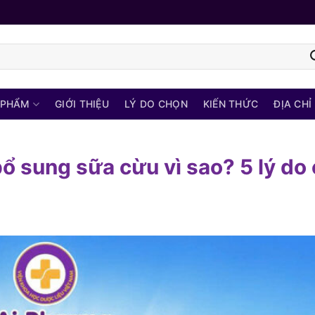
 PHẨM
GIỚI THIỆU
LÝ DO CHỌN
KIẾN THỨC
ĐỊA CHỈ
ổ sung sữa cừu vì sao? 5 lý do