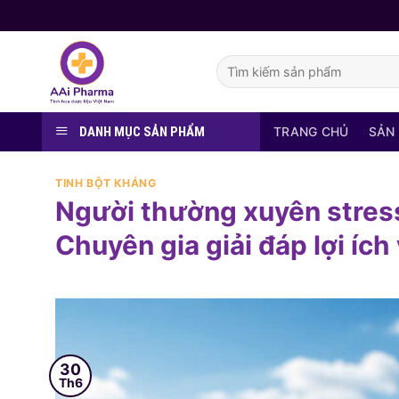
Skip
to
content
Tìm
kiếm:
DANH MỤC SẢN PHẨM
TRANG CHỦ
SẢN
TINH BỘT KHÁNG
Người thường xuyên stress
Chuyên gia giải đáp lợi ích 
30
Th6