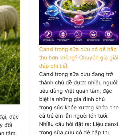
Canxi trong sữa cừu có dễ hấp
thu hơn không? Chuyên gia giải
đáp chi tiết
Canxi trong sữa cừu đang trở
thành chủ đề được nhiều người
tiêu dùng Việt quan tâm, đặc
biệt là những gia đình chú
trọng sức khỏe xương khớp cho
cả trẻ em lẫn người lớn tuổi.
đại, đặc
Nhiều câu hỏi đặt ra: Liệu canxi
y đổi
trong sữa cừu có dễ hấp thu
an tâm