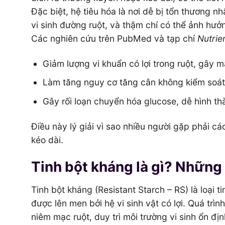
Đặc biệt, hệ tiêu hóa là nơi dễ bị tổn thương nhấ
vi sinh đường ruột, và thậm chí có thể ảnh hư
Các nghiên cứu trên PubMed và tạp chí
Nutrie
Giảm lượng vi khuẩn có lợi trong ruột, gây m
Làm tăng nguy cơ tăng cân không kiểm soát
Gây rối loạn chuyển hóa glucose, dễ hình th
Điều này lý giải vì sao nhiều người gặp phải cá
kéo dài.
Tinh bột kháng là gì? Những 
Tinh bột kháng (Resistant Starch – RS) là loại t
được lên men bởi hệ vi sinh vật có lợi. Quá trì
niêm mạc ruột, duy trì môi trường vi sinh ổn địn