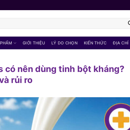
 PHẨM
GIỚI THIỆU
LÝ DO CHỌN
KIẾN THỨC
ĐỊA CHỈ
 có nên dùng tinh bột kháng?
và rủi ro