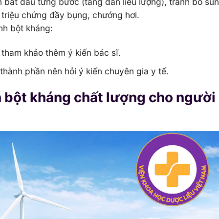
 bắt đầu từng bước (tăng dần liều lượng), tránh bổ su
triệu chứng đầy bụng, chướng hơi.
nh bột kháng:
 tham khảo thêm ý kiến bác sĩ.
thành phần nên hỏi ý kiến chuyên gia y tế.
 bột kháng chất lượng cho người 