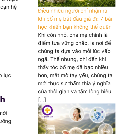
 loạn hệ
Điều nhiều người chỉ nhận ra
khi bố mẹ bắt đầu già đi: 7 bài
học khiến bạn không thể quên
Khi còn nhỏ, cha mẹ chính là
điểm tựa vững chắc, là nơi để
chúng ta dựa vào mỗi lúc vấp
ngã. Thế nhưng, chỉ đến khi
thấy tóc bố mẹ đã bạc nhiều
p lực
hơn, mắt mờ tay yếu, chúng ta
mới thực sự thấm thía ý nghĩa
của thời gian và tấm lòng hiếu
nh
[...]
mới
dưỡng