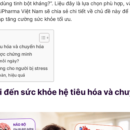
 dùng tinh bột kháng?”. Liệu đây là lựa chọn phù hợp, 
AiPharma Việt Nam sẽ chia sẻ chi tiết về chủ đề này để
áp tăng cường sức khỏe tối ưu.
êu hóa và chuyển hóa
được chứng minh
 mỗi ngày?
ng cho người bị stress
oàn, hiệu quả
i đến sức khỏe hệ tiêu hóa và ch