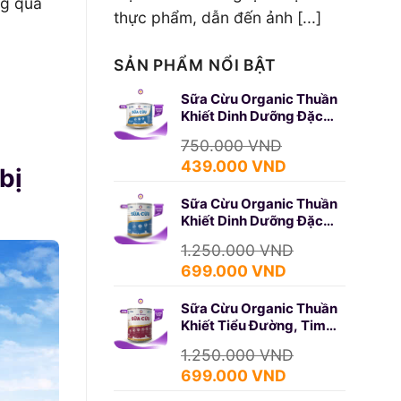
ng quá
thực phẩm, dẫn đến ảnh [...]
SẢN PHẨM NỔI BẬT
Sữa Cừu Organic Thuần
Khiết Dinh Dưỡng Đặc
Biệt 350g (SURE GOLD)
750.000
VND
Giá
Giá
439.000
VND
bị
gốc
hiện
Sữa Cừu Organic Thuần
là:
tại
Khiết Dinh Dưỡng Đặc
750.000 VND.
là:
Biệt 650g (SURE GOLD)
439.000 VND.
1.250.000
VND
Giá
Giá
699.000
VND
gốc
hiện
Sữa Cừu Organic Thuần
là:
tại
Khiết Tiểu Đường, Tim
1.250.000 VND.
là:
Mạch 650g (DIABETES)
699.000 VND.
1.250.000
VND
Giá
Giá
699.000
VND
gốc
hiện