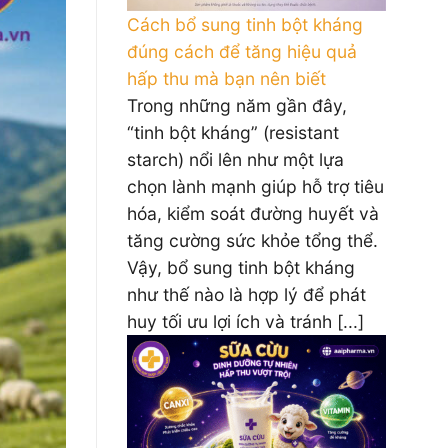
Cách bổ sung tinh bột kháng
đúng cách để tăng hiệu quả
hấp thu mà bạn nên biết
Trong những năm gần đây,
“tinh bột kháng” (resistant
starch) nổi lên như một lựa
chọn lành mạnh giúp hỗ trợ tiêu
hóa, kiểm soát đường huyết và
tăng cường sức khỏe tổng thể.
Vậy, bổ sung tinh bột kháng
như thế nào là hợp lý để phát
huy tối ưu lợi ích và tránh [...]