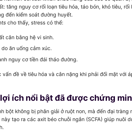
t: tăng nguy cơ rối loạn tiêu hóa, táo bón, khó tiêu, rối
ởng đến kiểm soát đường huyết.
nts
cho thấy, stress có thể:
ất cân bằng hệ vi sinh.
 do ăn uống cảm xúc.
ành nguy cơ tiền đái tháo đường.
c vấn đề về tiêu hóa và cân nặng khi phải đối mặt với á
lợi ích nổi bật đã được chứng mi
inh bột không bị phân giải ở ruột non, mà đến đại tràng 
nh này tạo ra các axit béo chuỗi ngắn (SCFA) giúp nuôi 
h.