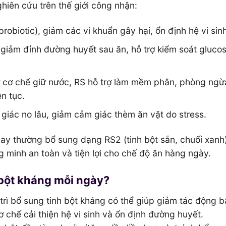
ghiên cứu trên thế giới công nhận:
probiotic), giảm các vi khuẩn gây hại, ổn định hệ vi sinh
 giảm đỉnh đường huyết sau ăn, hỗ trợ kiểm soát glucos
ờ cơ chế giữ nước, RS hỗ trợ làm mềm phân, phòng ngừ
ên tục.
 giác no lâu, giảm cảm giác thèm ăn vặt do stress.
ay thường bổ sung dạng RS2 (tinh bột sắn, chuối xanh
g minh an toàn và tiện lợi cho chế độ ăn hàng ngày.
 bột kháng mỗi ngày?
 trì bổ sung tinh bột kháng có thể giúp giảm tác động bấ
ơ chế cải thiện hệ vi sinh và ổn định đường huyết.