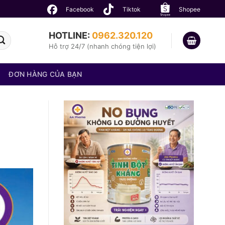
Facebook
Tiktok
Shopee
HOTLINE:
0962.320.120
Hỗ trợ 24/7 (nhanh chóng tiện lợi)
ĐƠN HÀNG CỦA BẠN