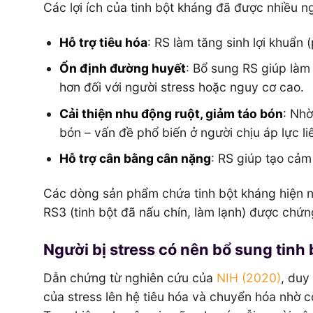
Các lợi ích của tinh bột kháng đã được nhiều n
Hỗ trợ tiêu hóa
: RS làm tăng sinh lợi khuẩn (
Ổn định đường huyết
: Bổ sung RS giúp làm
hơn đối với người stress hoặc nguy cơ cao.
Cải thiện nhu động ruột, giảm táo bón
: Nh
bón – vấn đề phổ biến ở người chịu áp lực li
Hỗ trợ cân bằng cân nặng
: RS giúp tạo cảm
Các dòng sản phẩm chứa tinh bột kháng hiện n
RS3 (tinh bột đã nấu chín, làm lạnh) được chứn
Người bị stress có nên bổ sung tinh
Dẫn chứng từ nghiên cứu của
NIH (2020)
, duy
của stress lên hệ tiêu hóa và chuyển hóa nhờ c