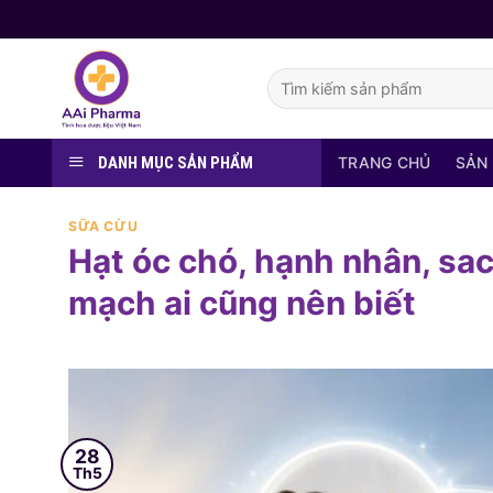
Skip
to
content
Tìm
kiếm:
DANH MỤC SẢN PHẨM
TRANG CHỦ
SẢN
SỮA CỪU
Hạt óc chó, hạnh nhân, sac
mạch ai cũng nên biết
28
Th5