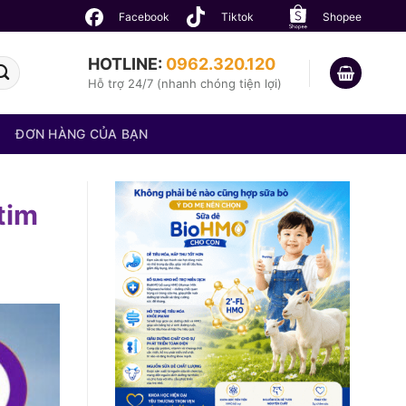
Facebook
Tiktok
Shopee
HOTLINE:
0962.320.120
Hỗ trợ 24/7 (nhanh chóng tiện lợi)
ĐƠN HÀNG CỦA BẠN
tim