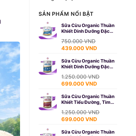
SẢN PHẨM NỔI BẬT
a
Sữa Cừu Organic Thuần
Khiết Dinh Dưỡng Đặc
Biệt 350g (SURE GOLD)
750.000
VND
Giá
Giá
439.000
VND
gốc
hiện
Sữa Cừu Organic Thuần
là:
tại
Khiết Dinh Dưỡng Đặc
750.000 VND.
là:
Biệt 650g (SURE GOLD)
439.000 VND.
1.250.000
VND
Giá
Giá
699.000
VND
gốc
hiện
Sữa Cừu Organic Thuần
là:
tại
Khiết Tiểu Đường, Tim
1.250.000 VND.
là:
Mạch 650g (DIABETES)
699.000 VND.
1.250.000
VND
Giá
Giá
699.000
VND
gốc
hiện
Sữa Cừu Organic Thuần
là:
tại