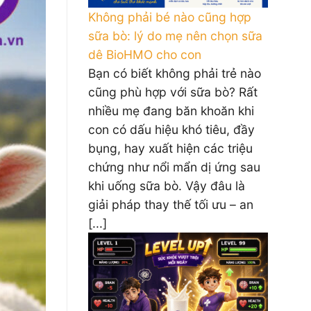
Không phải bé nào cũng hợp
sữa bò: lý do mẹ nên chọn sữa
dê BioHMO cho con
Bạn có biết không phải trẻ nào
cũng phù hợp với sữa bò? Rất
nhiều mẹ đang băn khoăn khi
con có dấu hiệu khó tiêu, đầy
bụng, hay xuất hiện các triệu
chứng như nổi mẩn dị ứng sau
khi uống sữa bò. Vậy đâu là
giải pháp thay thế tối ưu – an
[...]