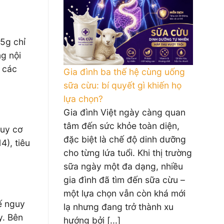
.5g chỉ
g nội
 các
Gia đình ba thế hệ cùng uống
sữa cừu: bí quyết gì khiến họ
lựa chọn?
Gia đình Việt ngày càng quan
tâm đến sức khỏe toàn diện,
guy cơ
đặc biệt là chế độ dinh dưỡng
), tiêu
cho từng lứa tuổi. Khi thị trường
sữa ngày một đa dạng, nhiều
gia đình đã tìm đến sữa cừu –
một lựa chọn vẫn còn khá mới
ế nguy
lạ nhưng đang trở thành xu
y. Bên
hướng bởi [...]