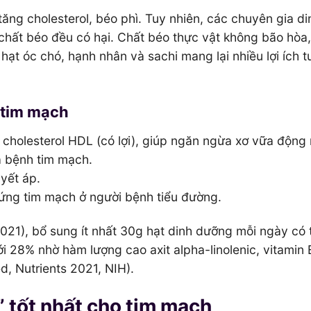
ăng cholesterol, béo phì. Tuy nhiên, các chuyên gia di
 chất béo đều có hại. Chất béo thực vật không bão hòa
hạt óc chó, hạnh nhân và sachi mang lại nhiều lợi ích t
i tim mạch
g cholesterol HDL (có lợi), giúp ngăn ngừa xơ vữa động
a bệnh tim mạch.
yết áp.
hứng tim mạch ở người bệnh tiểu đường.
(2021), bổ sung ít nhất 30g hạt dinh dưỡng mỗi ngày có 
 28% nhờ hàm lượng cao axit alpha-linolenic, vitamin 
, Nutrients 2021, NIH).
” tốt nhất cho tim mạch