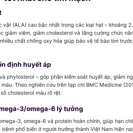
t
 vật (ALA) cao bậc nhất trong các loại hạt – khoảng 2
iệc giảm viêm, giảm cholesterol và tăng cường chức năn
nhiều chất chống oxy hóa giúp bảo vệ tế bào tim trước
ổn định huyết áp
và phytosterol – góp phần kiểm soát huyết áp, giảm n
 máu. Theo nghiên cứu trên tạp chí BMC Medicine (2014
ố cholesterol máu rõ rệt.
ệ omega-3/omega-6 lý tưởng
g omega-3, omega-6 và protein hoàn chỉnh, giúp hạn ch
– bệnh phổ biến ở người trưởng thành Việt Nam hiện na