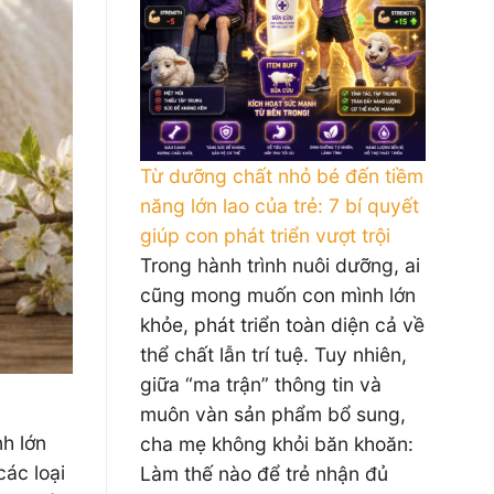
Từ dưỡng chất nhỏ bé đến tiềm
năng lớn lao của trẻ: 7 bí quyết
giúp con phát triển vượt trội
Trong hành trình nuôi dưỡng, ai
cũng mong muốn con mình lớn
khỏe, phát triển toàn diện cả về
thể chất lẫn trí tuệ. Tuy nhiên,
giữa “ma trận” thông tin và
muôn vàn sản phẩm bổ sung,
nh lớn
cha mẹ không khỏi băn khoăn:
các loại
Làm thế nào để trẻ nhận đủ