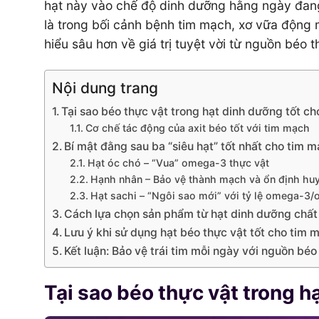
hạt này vào chế độ dinh dưỡng hằng ngày đang 
là trong bối cảnh bệnh tim mạch, xơ vữa động
hiểu sâu hơn về giá trị tuyệt vời từ nguồn béo t
Nội dung trang
Tại sao béo thực vật trong hạt dinh dưỡng tốt c
Cơ chế tác động của axit béo tốt với tim mạch
Bí mật đằng sau ba “siêu hạt” tốt nhất cho tim 
Hạt óc chó – “Vua” omega-3 thực vật
Hạnh nhân – Bảo vệ thành mạch và ổn định huy
Hạt sachi – “Ngôi sao mới” với tỷ lệ omega-3
Cách lựa chọn sản phẩm từ hạt dinh dưỡng chất
Lưu ý khi sử dụng hạt béo thực vật tốt cho tim 
Kết luận: Bảo vệ trái tim mỗi ngày với nguồn bé
Tại sao béo thực vật trong h