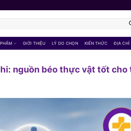
 PHẨM
GIỚI THIỆU
LÝ DO CHỌN
KIẾN THỨC
ĐỊA CHỈ
hi: nguồn béo thực vật tốt cho 