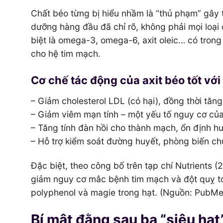
Chất béo từng bị hiểu nhầm là “thủ phạm” gây t
dưỡng hàng đầu đã chỉ rõ, không phải mọi loại
biệt là omega-3, omega-6, axit oleic… có trong 
cho hệ tim mạch.
Cơ chế tác động của axit béo tốt vớ
– Giảm cholesterol LDL (có hại), đồng thời tăn
– Giảm viêm mạn tính – một yếu tố nguy cơ củ
– Tăng tính đàn hồi cho thành mạch, ổn định hu
– Hỗ trợ kiểm soát đường huyết, phòng biến c
Đặc biệt, theo công bố trên tạp chí Nutrients 
giảm nguy cơ mắc bệnh tim mạch và đột quỵ tới
polyphenol và magie trong hạt. (Nguồn: PubMed
Bí mật đằng sau ba “siêu hạt