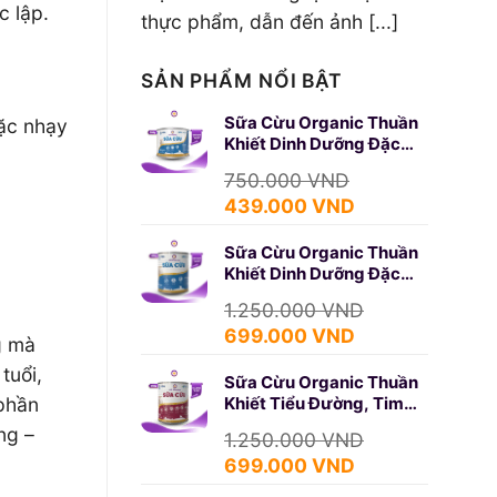
c lập.
thực phẩm, dẫn đến ảnh [...]
SẢN PHẨM NỔI BẬT
Sữa Cừu Organic Thuần
ặc nhạy
Khiết Dinh Dưỡng Đặc
Biệt 350g (SURE GOLD)
750.000
VND
Giá
Giá
439.000
VND
gốc
hiện
Sữa Cừu Organic Thuần
là:
tại
Khiết Dinh Dưỡng Đặc
750.000 VND.
là:
Biệt 650g (SURE GOLD)
439.000 VND.
1.250.000
VND
Giá
Giá
699.000
VND
g mà
gốc
hiện
tuổi,
Sữa Cừu Organic Thuần
là:
tại
phần
Khiết Tiểu Đường, Tim
1.250.000 VND.
là:
Mạch 650g (DIABETES)
ng –
699.000 VND.
1.250.000
VND
Giá
Giá
699.000
VND
gốc
hiện