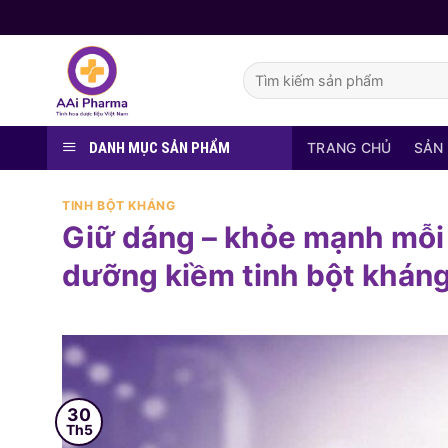
Skip
to
content
Tìm
kiếm:
DANH MỤC SẢN PHẨM
TRANG CHỦ
SẢN
TINH BỘT KHÁNG
Giữ dáng – khỏe mạnh mỗi
dưỡng kiềm tinh bột kháng
30
Th5