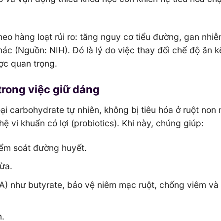
heo hàng loạt rủi ro: tăng nguy cơ tiểu đường, gan nhi
c (Nguồn: NIH). Đó là lý do việc thay đổi chế độ ăn k
ợc quan trọng.
trong việc giữ dáng
oại carbohydrate tự nhiên, không bị tiêu hóa ở ruột non
ệ vi khuẩn có lợi (probiotics). Khi này, chúng giúp:
ểm soát đường huyết.
ừa.
FA) như butyrate, bảo vệ niêm mạc ruột, chống viêm và
n.