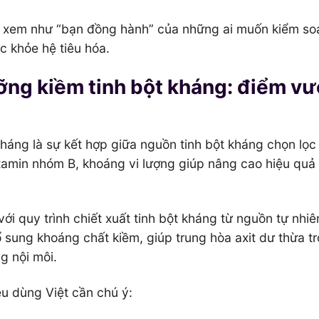
c xem như “bạn đồng hành” của những ai muốn kiểm so
 khỏe hệ tiêu hóa.
ng kiềm tinh bột kháng: điểm vư
áng là sự kết hợp giữa nguồn tinh bột kháng chọn lọc
itamin nhóm B, khoáng vi lượng giúp nâng cao hiệu quả
i quy trình chiết xuất tinh bột kháng từ nguồn tự nhiê
 sung khoáng chất kiềm, giúp trung hòa axit dư thừa t
g nội môi.
êu dùng Việt cần chú ý: