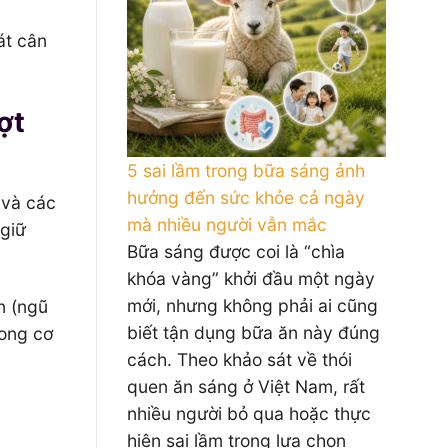
át cân
ợt
5 sai lầm trong bữa sáng ảnh
hưởng đến sức khỏe cả ngày
 và các
mà nhiều người vẫn mắc
 giữ
Bữa sáng được coi là “chìa
khóa vàng” khởi đầu một ngày
mới, nhưng không phải ai cũng
n (ngũ
biết tận dụng bữa ăn này đúng
rong cơ
cách. Theo khảo sát về thói
quen ăn sáng ở Việt Nam, rất
nhiều người bỏ qua hoặc thực
hiện sai lầm trong lựa chọn