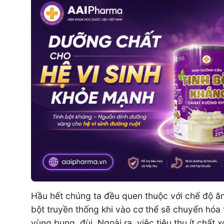
Hầu hết chúng ta đều quen thuộc với chế độ ăn
bột truyền thống khi vào cơ thể sẽ chuyển hóa 
vùng bụng, đùi. Ngoài ra, việc tiêu thụ ít chất