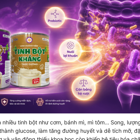
 nhiều tinh bột như cơm, bánh mì, mì tôm… Song, lượng
thành glucose, làm tăng đường huyết và dễ tích mỡ, đặ
 xơ và vận động thiếu khoa học còn khiến hệ tiêu hóa ch