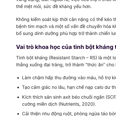
thể mệt mỏi, sức đề kháng yếu hơn.
Không kiểm soát kịp thời cân nặng có thể kéo t
bệnh tim mạch và một số vấn đề chuyển hóa khá
bổ sung dinh dưỡng phù hợp trở thành chiến lư
Vai trò khoa học của tinh bột kháng 
Tinh bột kháng (Resistant Starch – RS) là một l
thẳng xuống đại tràng, trở thành “thức ăn” cho h
Làm chậm hấp thu đường vào máu, hỗ trợ ki
Tạo cảm giác no lâu, hạn chế nạp calo dư th
Kích thích sản sinh axit béo chuỗi ngắn (SC
cường miễn dịch (Nutrients, 2020).
Cải thiện nhu động ruột, phòng ngừa táo bó