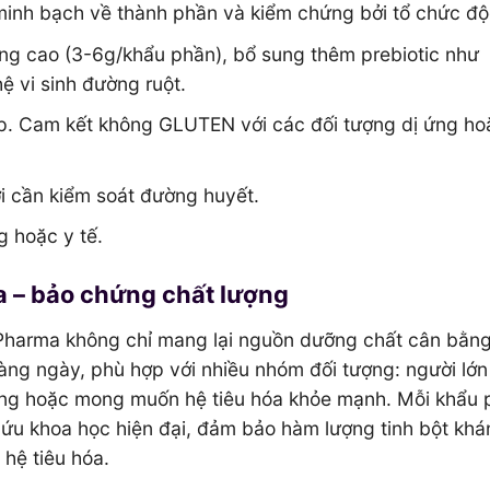
inh bạch về thành phần và kiểm chứng bởi tổ chức độ
ng cao (3-6g/khẩu phần), bổ sung thêm prebiotic như
ệ vi sinh đường ruột.
p. Cam kết không GLUTEN với các đối tượng dị ứng ho
ời cần kiểm soát đường huyết.
 hoặc y tế.
 – bảo chứng chất lượng
Pharma không chỉ mang lại nguồn dưỡng chất cân bằn
ng ngày, phù hợp với nhiều nhóm đối tượng: người lớn 
ường hoặc mong muốn hệ tiêu hóa khỏe mạnh. Mỗi khẩu 
cứu khoa học hiện đại, đảm bảo hàm lượng tinh bột khá
 hệ tiêu hóa.