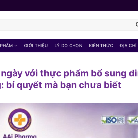
 PHẨM
GIỚI THIỆU
LÝ DO CHỌN
KIẾN THỨC
ĐỊA CHỈ
 ngày với thực phẩm bổ sung d
: bí quyết mà bạn chưa biết