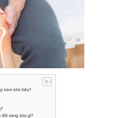
ớp kèm khó tiêu?
g?
 đổi sang sữa gì?