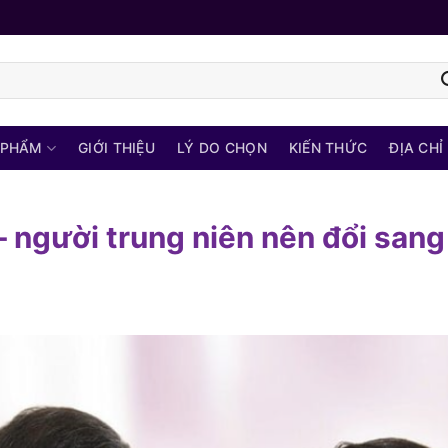
 PHẨM
GIỚI THIỆU
LÝ DO CHỌN
KIẾN THỨC
ĐỊA CHỈ
– người trung niên nên đổi sang