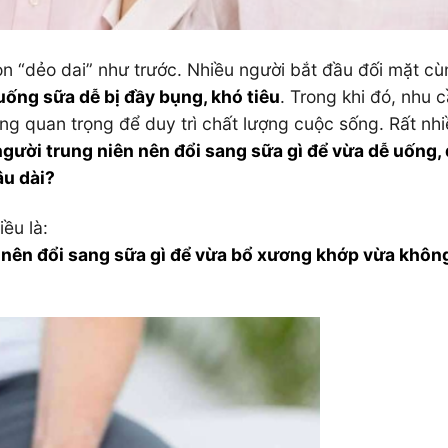
n “dẻo dai” như trước. Nhiều người bắt đầu đối mặt cù
uống sữa dễ bị đầy bụng, khó tiêu
. Trong khi đó, nhu 
ng quan trọng để duy trì chất lượng cuộc sống. Rất nh
người trung niên nên đổi sang sữa gì để vừa dễ uống,
âu dài?
ều là:
n nên đổi sang sữa gì để vừa bổ xương khớp vừa khôn