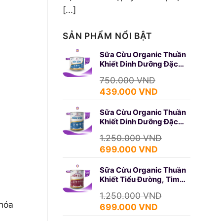
[...]
SẢN PHẨM NỔI BẬT
Sữa Cừu Organic Thuần
Khiết Dinh Dưỡng Đặc
Biệt 350g (SURE GOLD)
750.000
VND
Giá
Giá
439.000
VND
gốc
hiện
Sữa Cừu Organic Thuần
là:
tại
Khiết Dinh Dưỡng Đặc
750.000 VND.
là:
Biệt 650g (SURE GOLD)
439.000 VND.
1.250.000
VND
Giá
Giá
699.000
VND
gốc
hiện
Sữa Cừu Organic Thuần
là:
tại
Khiết Tiểu Đường, Tim
1.250.000 VND.
là:
Mạch 650g (DIABETES)
699.000 VND.
1.250.000
VND
 hóa
Giá
Giá
699.000
VND
gốc
hiện