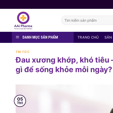
Skip
to
content
Tìm
kiếm:
DANH MỤC SẢN PHẨM
TRANG CHỦ
SẢN
TIN TỨC
Đau xương khớp, khó tiêu 
gì để sống khỏe mỗi ngày?
05
Th1