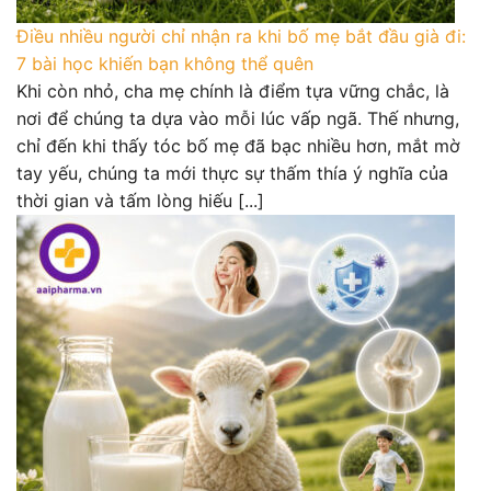
Điều nhiều người chỉ nhận ra khi bố mẹ bắt đầu già đi:
7 bài học khiến bạn không thể quên
Khi còn nhỏ, cha mẹ chính là điểm tựa vững chắc, là
nơi để chúng ta dựa vào mỗi lúc vấp ngã. Thế nhưng,
chỉ đến khi thấy tóc bố mẹ đã bạc nhiều hơn, mắt mờ
tay yếu, chúng ta mới thực sự thấm thía ý nghĩa của
thời gian và tấm lòng hiếu [...]