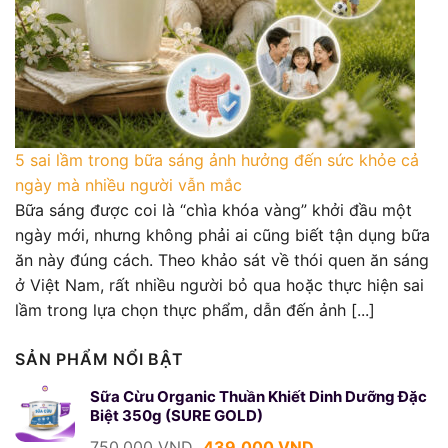
5 sai lầm trong bữa sáng ảnh hưởng đến sức khỏe cả
ngày mà nhiều người vẫn mắc
Bữa sáng được coi là “chìa khóa vàng” khởi đầu một
ngày mới, nhưng không phải ai cũng biết tận dụng bữa
ăn này đúng cách. Theo khảo sát về thói quen ăn sáng
ở Việt Nam, rất nhiều người bỏ qua hoặc thực hiện sai
lầm trong lựa chọn thực phẩm, dẫn đến ảnh [...]
SẢN PHẨM NỔI BẬT
Sữa Cừu Organic Thuần Khiết Dinh Dưỡng Đặc
Biệt 350g (SURE GOLD)
Giá
Giá
750.000
VND
439.000
VND