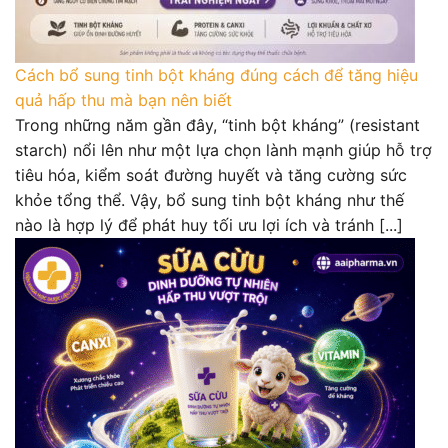
Cách bổ sung tinh bột kháng đúng cách để tăng hiệu
quả hấp thu mà bạn nên biết
Trong những năm gần đây, “tinh bột kháng” (resistant
starch) nổi lên như một lựa chọn lành mạnh giúp hỗ trợ
tiêu hóa, kiểm soát đường huyết và tăng cường sức
khỏe tổng thể. Vậy, bổ sung tinh bột kháng như thế
nào là hợp lý để phát huy tối ưu lợi ích và tránh [...]