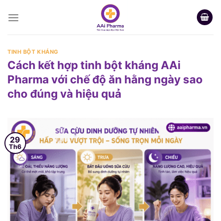
Skip
to
content
TINH BỘT KHÁNG
Cách kết hợp tinh bột kháng AAi
Pharma với chế độ ăn hằng ngày sao
cho đúng và hiệu quả
29
Th6