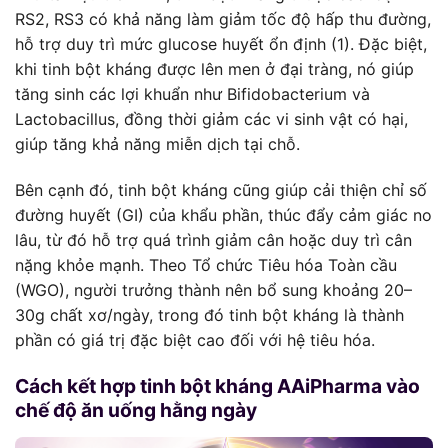
RS2, RS3 có khả năng làm giảm tốc độ hấp thu đường,
hỗ trợ duy trì mức glucose huyết ổn định (1). Đặc biệt,
khi tinh bột kháng được lên men ở đại tràng, nó giúp
tăng sinh các lợi khuẩn như Bifidobacterium và
Lactobacillus, đồng thời giảm các vi sinh vật có hại,
giúp tăng khả năng miễn dịch tại chỗ.
Bên cạnh đó, tinh bột kháng cũng giúp cải thiện chỉ số
đường huyết (GI) của khẩu phần, thúc đẩy cảm giác no
lâu, từ đó hỗ trợ quá trình giảm cân hoặc duy trì cân
nặng khỏe mạnh. Theo Tổ chức Tiêu hóa Toàn cầu
(WGO), người trưởng thành nên bổ sung khoảng 20–
30g chất xơ/ngày, trong đó tinh bột kháng là thành
phần có giá trị đặc biệt cao đối với hệ tiêu hóa.
Cách kết hợp tinh bột kháng AAiPharma vào
chế độ ăn uống hằng ngày