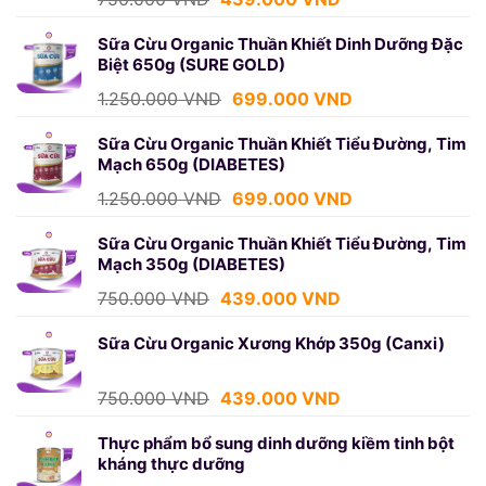
gốc
hiện
là:
tại
Sữa Cừu Organic Thuần Khiết Dinh Dưỡng Đặc
Biệt 650g (SURE GOLD)
750.000 VND.
là:
439.000 VND.
Giá
Giá
1.250.000
VND
699.000
VND
gốc
hiện
là:
tại
Sữa Cừu Organic Thuần Khiết Tiểu Đường, Tim
Mạch 650g (DIABETES)
1.250.000 VND.
là:
699.000 VND.
Giá
Giá
1.250.000
VND
699.000
VND
gốc
hiện
là:
tại
Sữa Cừu Organic Thuần Khiết Tiểu Đường, Tim
Mạch 350g (DIABETES)
1.250.000 VND.
là:
699.000 VND.
Giá
Giá
750.000
VND
439.000
VND
gốc
hiện
là:
tại
Sữa Cừu Organic Xương Khớp 350g (Canxi)
750.000 VND.
là:
439.000 VND.
Giá
Giá
750.000
VND
439.000
VND
gốc
hiện
là:
tại
Thực phẩm bổ sung dinh dưỡng kiềm tinh bột
kháng thực dưỡng
750.000 VND.
là: