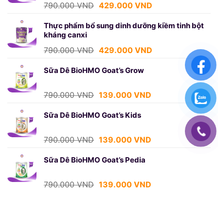
439.000 VND.
Giá
Giá
790.000
VND
429.000
VND
gốc
hiện
là:
tại
Thực phẩm bổ sung dinh dưỡng kiềm tinh bột
kháng canxi
790.000 VND.
là:
429.000 VND.
Giá
Giá
790.000
VND
429.000
VND
gốc
hiện
là:
tại
Sữa Dê BioHMO Goat’s Grow
790.000 VND.
là:
429.000 VND.
Giá
Giá
790.000
VND
139.000
VND
gốc
hiện
là:
tại
Sữa Dê BioHMO Goat’s Kids
790.000 VND.
là:
139.000 VND.
Giá
Giá
790.000
VND
139.000
VND
gốc
hiện
là:
tại
Sữa Dê BioHMO Goat’s Pedia
790.000 VND.
là:
139.000 VND.
Giá
Giá
790.000
VND
139.000
VND
gốc
hiện
là:
tại
790.000 VND.
là: