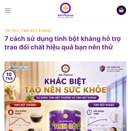
Skip
to
content
TIN TỨC
,
TINH BỘT KHÁNG
7 cách sử dụng tinh bột kháng hỗ trợ
trao đổi chất hiệu quả bạn nên thử
10
Th5