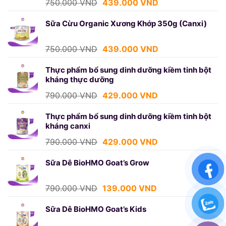
Giá
Giá
750.000
VND
439.000
VND
gốc
hiện
là:
tại
Sữa Cừu Organic Xương Khớp 350g (Canxi)
750.000 VND.
là:
439.000 VND.
Giá
Giá
750.000
VND
439.000
VND
gốc
hiện
là:
tại
Thực phẩm bổ sung dinh dưỡng kiềm tinh bột
kháng thực dưỡng
750.000 VND.
là:
439.000 VND.
Giá
Giá
790.000
VND
429.000
VND
gốc
hiện
là:
tại
Thực phẩm bổ sung dinh dưỡng kiềm tinh bột
kháng canxi
790.000 VND.
là:
429.000 VND.
Giá
Giá
790.000
VND
429.000
VND
gốc
hiện
là:
tại
Sữa Dê BioHMO Goat’s Grow
790.000 VND.
là:
429.000 VND.
Giá
Giá
790.000
VND
139.000
VND
gốc
hiện
là:
tại
Sữa Dê BioHMO Goat’s Kids
790.000 VND.
là: