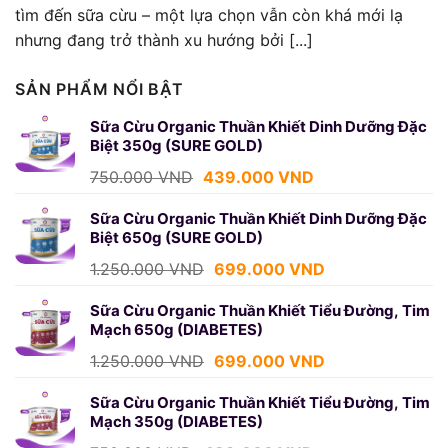
tìm đến sữa cừu – một lựa chọn vẫn còn khá mới lạ
nhưng đang trở thành xu hướng bởi [...]
SẢN PHẨM NỔI BẬT
Sữa Cừu Organic Thuần Khiết Dinh Dưỡng Đặc
Biệt 350g (SURE GOLD)
Giá
Giá
750.000
VND
439.000
VND
gốc
hiện
là:
tại
Sữa Cừu Organic Thuần Khiết Dinh Dưỡng Đặc
Biệt 650g (SURE GOLD)
750.000 VND.
là:
439.000 VND.
Giá
Giá
1.250.000
VND
699.000
VND
gốc
hiện
là:
tại
Sữa Cừu Organic Thuần Khiết Tiểu Đường, Tim
Mạch 650g (DIABETES)
1.250.000 VND.
là:
699.000 VND.
Giá
Giá
1.250.000
VND
699.000
VND
gốc
hiện
là:
tại
Sữa Cừu Organic Thuần Khiết Tiểu Đường, Tim
Mạch 350g (DIABETES)
1.250.000 VND.
là:
699.000 VND.