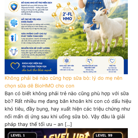
Không phải bé nào cũng hợp sữa bò: lý do mẹ nên
chọn sữa dê BioHMO cho con
Bạn có biết không phải trẻ nào cũng phù hợp với sữa
bò? Rất nhiều mẹ đang băn khoăn khi con có dấu hiệu
khó tiêu, đầy bụng, hay xuất hiện các triệu chứng như
nổi mẩn dị ứng sau khi uống sữa bò. Vậy đâu là giải
pháp thay thế tối ưu – an [...]