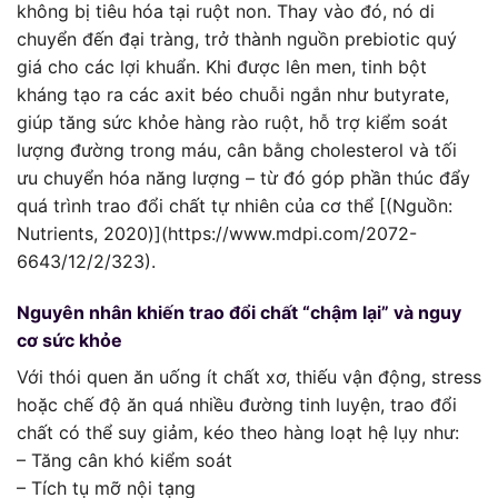
không bị tiêu hóa tại ruột non. Thay vào đó, nó di
chuyển đến đại tràng, trở thành nguồn prebiotic quý
giá cho các lợi khuẩn. Khi được lên men, tinh bột
kháng tạo ra các axit béo chuỗi ngắn như butyrate,
giúp tăng sức khỏe hàng rào ruột, hỗ trợ kiểm soát
lượng đường trong máu, cân bằng cholesterol và tối
ưu chuyển hóa năng lượng – từ đó góp phần thúc đẩy
quá trình trao đổi chất tự nhiên của cơ thể [(Nguồn:
Nutrients, 2020)](https://www.mdpi.com/2072-
6643/12/2/323).
Nguyên nhân khiến trao đổi chất “chậm lại” và nguy
cơ sức khỏe
Với thói quen ăn uống ít chất xơ, thiếu vận động, stress
hoặc chế độ ăn quá nhiều đường tinh luyện, trao đổi
chất có thể suy giảm, kéo theo hàng loạt hệ lụy như:
– Tăng cân khó kiểm soát
– Tích tụ mỡ nội tạng