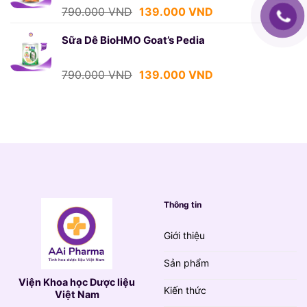
139.000 VND.
Giá
Giá
790.000
VND
139.000
VND
gốc
hiện
là:
tại
Sữa Dê BioHMO Goat’s Pedia
790.000 VND.
là:
139.000 VND.
Giá
Giá
790.000
VND
139.000
VND
gốc
hiện
là:
tại
790.000 VND.
là:
139.000 VND.
Thông tin
Giới thiệu
Sản phẩm
Viện Khoa học Dược liệu
Kiến thức
Việt Nam