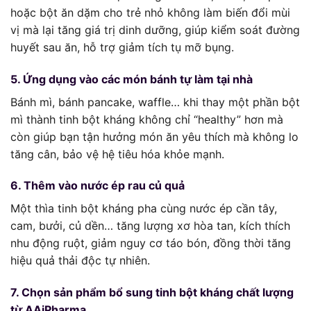
hoặc bột ăn dặm cho trẻ nhỏ không làm biến đổi mùi
vị mà lại tăng giá trị dinh dưỡng, giúp kiểm soát đường
huyết sau ăn, hỗ trợ giảm tích tụ mỡ bụng.
5. Ứng dụng vào các món bánh tự làm tại nhà
Bánh mì, bánh pancake, waffle… khi thay một phần bột
mì thành tinh bột kháng không chỉ “healthy” hơn mà
còn giúp bạn tận hưởng món ăn yêu thích mà không lo
tăng cân, bảo vệ hệ tiêu hóa khỏe mạnh.
6. Thêm vào nước ép rau củ quả
Một thìa tinh bột kháng pha cùng nước ép cần tây,
cam, bưởi, củ dền… tăng lượng xơ hòa tan, kích thích
nhu động ruột, giảm nguy cơ táo bón, đồng thời tăng
hiệu quả thải độc tự nhiên.
7. Chọn sản phẩm bổ sung tinh bột kháng chất lượng
từ AAiPharma