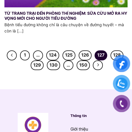
TỪ TRANG TRẠI ĐẾN PHÒNG THÍ NGHIỆM: SỮA CỪU MỞ RA HY
VỌNG MỚI CHO NGƯỜI TIỂU ĐƯỜNG
Bệnh tiểu đường không chỉ là câu chuyện về đường huyết – mà
còn là [...]
1
…
124
125
126
127
128
129
130
…
150
Thông tin
Giới thiệu