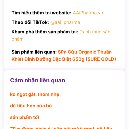
Tìm hiểu thêm tại website:
AAiPharma.vn
Theo dõi TikTok:
@aai_pharma
Khám phá thêm sản phẩm tại:
Danh mục sản
phẩm
Sản phẩm liên quan:
Sữa Cừu Organic Thuần
Khiết Dinh Dưỡng Đặc Biệt 650g (SURE GOLD)
Cảm nhận liên quan
ko ngọt gắt, thơm nhẹ
dễ tiêu hơn sữa bò
sản phẩm tốt
“Tìm được ‘chân ái’ sữa bột mà ít ngọt, dễ tiêu